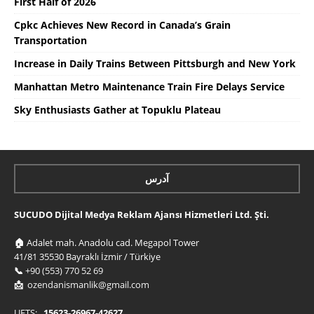
First Half of 2026
Cpkc Achieves New Record in Canada’s Grain
Transportation
Increase in Daily Trains Between Pittsburgh and New York
Manhattan Metro Maintenance Train Fire Delays Service
Sky Enthusiasts Gather at Topuklu Plateau
آدرس
SUCUDO Dijital Medya Reklam Ajansı Hizmetleri Ltd. Şti.
🏠
Adalet mah. Anadolu cad. Megapol Tower
41/81 35530 Bayraklı İzmir / Türkiye
📞
+90 (553) 770 52 69
📩
ozendanismanlik@gmail.com
UETS:
15623-26967-42627