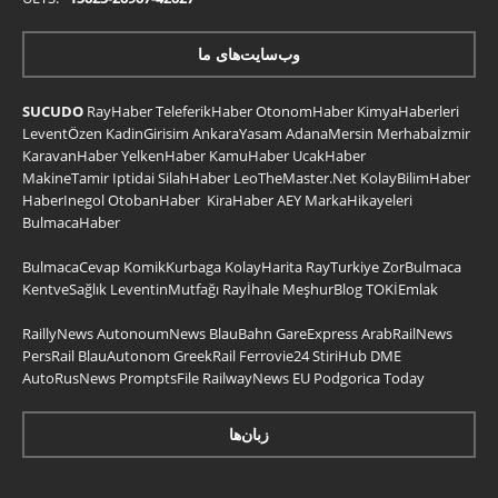
وب‌سایت‌های ما
SUCUDO
RayHaber
TeleferikHaber
OtonomHaber
KimyaHaberleri
LeventÖzen
KadinGirisim
AnkaraYasam
AdanaMersin
Merhabaİzmir
KaravanHaber
YelkenHaber
KamuHaber
UcakHaber
MakineTamir
Iptidai
SilahHaber
LeoTheMaster.Net
KolayBilimHaber
HaberInegol
OtobanHaber
KiraHaber
AEY
MarkaHikayeleri
BulmacaHaber
BulmacaCevap
KomikKurbaga
KolayHarita
RayTurkiye
ZorBulmaca
KentveSağlık
LeventinMutfağı
Rayİhale
MeşhurBlog
TOKİEmlak
RaillyNews
AutonoumNews
BlauBahn
GareExpress
ArabRailNews
PersRail
BlauAutonom
GreekRail
Ferrovie24
StiriHub
DME
AutoRusNews
PromptsFile
RailwayNews EU
Podgorica Today
زبان‌ها