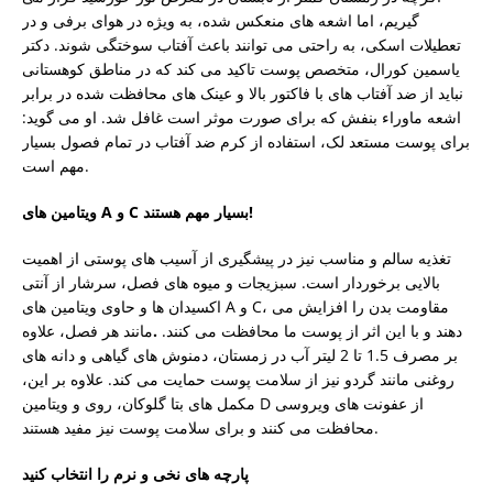
گیریم، اما اشعه های منعکس شده، به ویژه در هوای برفی و در
تعطیلات اسکی، به راحتی می توانند باعث آفتاب سوختگی شوند. دکتر
یاسمین کورال، متخصص پوست تاکید می کند که در مناطق کوهستانی
نباید از ضد آفتاب های با فاکتور بالا و عینک های محافظت شده در برابر
اشعه ماوراء بنفش که برای صورت موثر است غافل شد.
او می گوید:
برای پوست مستعد لک، استفاده از کرم ضد آفتاب در تمام فصول بسیار
مهم است.
ویتامین های A و C بسیار مهم هستند!
تغذیه سالم و مناسب نیز در پیشگیری از آسیب های پوستی از اهمیت
بالایی برخوردار است. سبزیجات و میوه های فصل، سرشار از آنتی
اکسیدان ها و حاوی ویتامین های A و C، مقاومت بدن را افزایش می
دهند و با این اثر از پوست ما محافظت می کنند.
.
مانند هر فصل، علاوه
بر مصرف 1.5 تا 2 لیتر آب در زمستان، دمنوش های گیاهی و دانه های
روغنی مانند گردو نیز از سلامت پوست حمایت می کند. علاوه بر این،
مکمل های بتا گلوکان، روی و ویتامین D از عفونت های ویروسی
محافظت می کنند و برای سلامت پوست نیز مفید هستند.
پارچه های نخی و نرم را انتخاب کنید