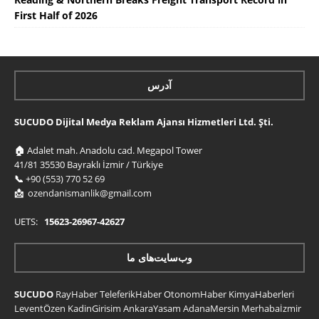
First Half of 2026
آدرس
SUCUDO Dijital Medya Reklam Ajansı Hizmetleri Ltd. Şti.
🏠
Adalet mah. Anadolu cad. Megapol Tower
41/81 35530 Bayraklı İzmir / Türkiye
📞
+90 (553) 770 52 69
📩
ozendanismanlik@gmail.com
UETS:
15623-26967-42627
وب‌سایت‌های ما
SUCUDO
RayHaber
TeleferikHaber
OtonomHaber
KimyaHaberleri
LeventÖzen
KadinGirisim
AnkaraYasam
AdanaMersin
Merhabaİzmir