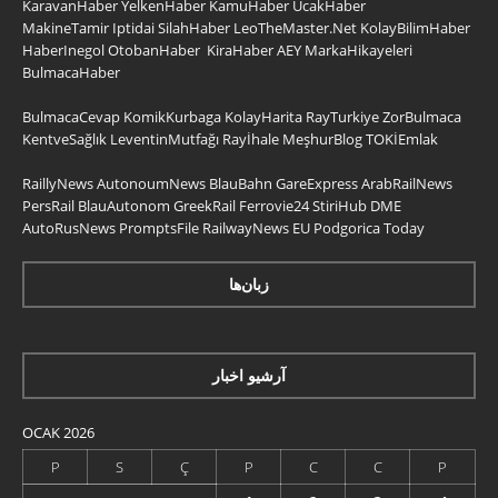
KaravanHaber
YelkenHaber
KamuHaber
UcakHaber
MakineTamir
Iptidai
SilahHaber
LeoTheMaster.Net
KolayBilimHaber
HaberInegol
OtobanHaber
KiraHaber
AEY
MarkaHikayeleri
BulmacaHaber
BulmacaCevap
KomikKurbaga
KolayHarita
RayTurkiye
ZorBulmaca
KentveSağlık
LeventinMutfağı
Rayİhale
MeşhurBlog
TOKİEmlak
RaillyNews
AutonoumNews
BlauBahn
GareExpress
ArabRailNews
PersRail
BlauAutonom
GreekRail
Ferrovie24
StiriHub
DME
AutoRusNews
PromptsFile
RailwayNews EU
Podgorica Today
زبان‌ها
آرشیو اخبار
OCAK 2026
P
S
Ç
P
C
C
P