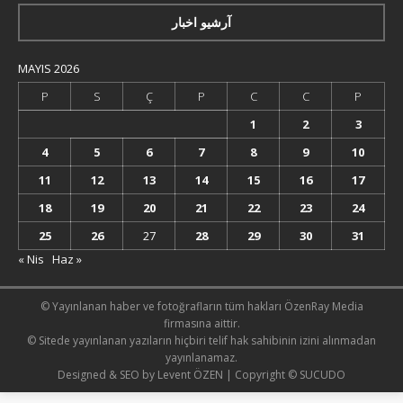
آرشیو اخبار
MAYIS 2026
P
S
Ç
P
C
C
P
1
2
3
4
5
6
7
8
9
10
11
12
13
14
15
16
17
18
19
20
21
22
23
24
25
26
27
28
29
30
31
« Nis
Haz »
© Yayınlanan haber ve fotoğrafların tüm hakları ÖzenRay Media
firmasına aittir.
© Sitede yayınlanan yazıların hiçbiri telif hak sahibinin izini alınmadan
yayınlanamaz.
Designed & SEO by Levent ÖZEN | Copyright © SUCUDO