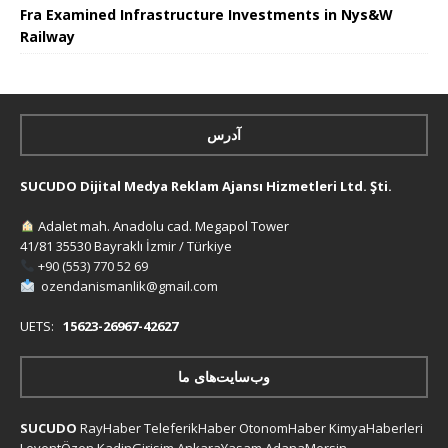
Fra Examined Infrastructure Investments in Nys&W
Railway
آدرس
SUCUDO Dijital Medya Reklam Ajansı Hizmetleri Ltd. Şti.
Adalet mah. Anadolu cad. Megapol Tower
41/81 35530 Bayraklı İzmir / Türkiye
+90 (553) 770 52 69
ozendanismanlik@gmail.com
UETS:
15623-26967-42627
وب‌سایت‌های ما
SUCUDO
RayHaber
TeleferikHaber
OtonomHaber
KimyaHaberleri
LeventÖzen
KadinGirisim
AnkaraYasam
AdanaMersin