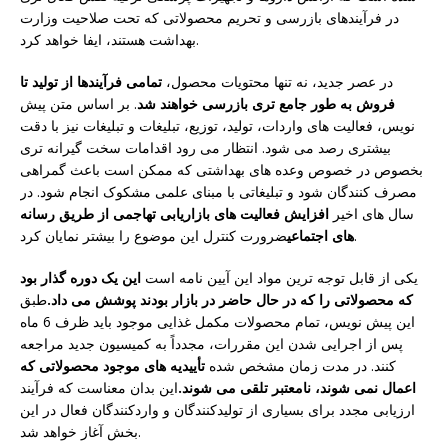
در فرآیندهای بازرسی و تحریم محصولاتی که تحت صلاحیت وزارت
بهداشت هستند، ایفا خواهد کرد.
در عصر جدید، نه تنها محتویات محصول،
تمامی فرآیندها از تولید تا
فروش به طور جامع تری بازرسی خواهند شد
. بر اساس متن پیش
نویس، فعالیت های واردات، تولید، توزیع، تبلیغات و تبلیغات نیز با دقت
بیشتری رصد می شود. انتظار می رود اقدامات سخت گیرانه تری
بخصوص در خصوص وعده های بهداشتی که ممکن است باعث گمراهی
مصرف کنندگان شود و تبلیغاتی با مبنای علمی مشکوک انجام شود. در
سال های اخیر
افزایش فعالیت های بازاریابی تهاجمی از طریق رسانه
ضرورت کنترل این موضوع را بیشتر نمایان کرد.
های اجتماعی
یکی از قابل توجه ترین مواد این آیین نامه است
این یک دوره گذار بود
که محصولاتی را که در حال حاضر در بازار بودند پوشش می داد.
طبق
این پیش نویس، تمام محصولات مکمل غذایی موجود باید ظرف 6 ماه
پس از اجرایی شدن این مقررات، مجدداً به کمیسیون جدید مراجعه
کنند. در مدت زمان مشخص شده
تأییدیه های موجود محصولاتی که
اعمال نمی شوند، نامعتبر تلقی می شوند.
این بدان معناست که فرآیند
ارزیابی مجدد برای بسیاری از تولیدکنندگان و واردکنندگان فعال در این
بخش آغاز خواهد شد.