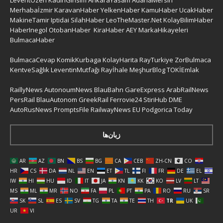
Merhabaİzmir
KaravanHaber
YelkenHaber
KamuHaber
UcakHaber
MakineTamir
Iptidai
SilahHaber
LeoTheMaster.Net
KolayBilimHaber
HaberInegol
OtobanHaber
KiraHaber
AEY
MarkaHikayeleri
BulmacaHaber
BulmacaCevap
KomikKurbaga
KolayHarita
RayTurkiye
ZorBulmaca
KentveSağlık
LeventinMutfağı
Rayİhale
MeşhurBlog
TOKİEmlak
RaillyNews
AutonoumNews
BlauBahn
GareExpress
ArabRailNews
PersRail
BlauAutonom
GreekRail
Ferrovie24
StiriHub
DME
AutoRusNews
PromptsFile
RailwayNews EU
Podgorica Today
زبان‌ها
AR
AZ
BN
BS
BG
CA
CEB
ZH-CN
CO
HR
CS
DA
NL
EN
ET
TL
FI
FR
DE
EL
IW
HI
HU
ID
IT
JA
KN
KK
KO
LV
LT
MS
ML
MR
NO
FA
PL
PT
PA
RO
RU
SR
SK
SL
ES
SV
TG
TA
TE
TH
TR
UK
UR
VI