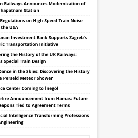
an Railways Announces Modernization of
khapatnam Station
Regulations on High-Speed ​​Train Noise
 the USA
pean Investment Bank Supports Zagreb’s
ric Transportation Initiative
ring the History of the UK Railways:
s Special Train Design
Dance in the Skies: Discovering the History
he Perseid Meteor Shower
nce Center Coming to İnegöl
efire Announcement from Hamas: Future
eapons Tied to Agreement Terms
icial Intelligence Transforming Professions
Engineering