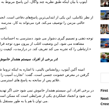
آیتوپ با بیان اینکه طبق نظریه چند واگال، این پاسخ مربوط 
از نظر تکاملی، این یکی از ابتدایی‌ترین پاسخ‌های دفاعی است. ان
حالتی مزمن را توصیف می‌کند. فرد می‌تواند به کار، مدرسه و
احساس جدایی، کسل‌کردگی و خارج از مقررات می‌کند.
توجه ذهنی و تصمیم گیری دشوار می شود. دسترسی به احساسات
مشاهده می شود. این وضعیت اغلب از بیرون مورد توجه قرار
ارتباطی را که تجربه می کند تعریف کند. در درازمدت، کیفیت زندگی، روابط و توسعه شخصی تأثیر منفی می‌گذارد.»
در برخی از افراد، سیستم هشدار خاموش نمی شود و ممکن است یخ زدن عملکردی رخ دهد!
امینه آکین آیتوپ، روانشناس بالینی، با اشاره به اینکه تروم
گرفتن در معرض خشونت جنسی است، گفت: “تجارب آسیب زا می تو
علائم پس از سانحه به پاسخ های استرسی مغز و بدن مربوط می شود تا خود رویداد.” او گفت.
در برخی افراد، این سیستم هشدار خاموش نمی شود حتی اگر تهدید ن
First
می شود و انجماد عملکردی یکی از شرایطی است که ممکن است در 
Next-
می توان با هم یا به طور مستقل با افسردگی و اختلالات مربوط به تروما مشاهده کرد.
Cros