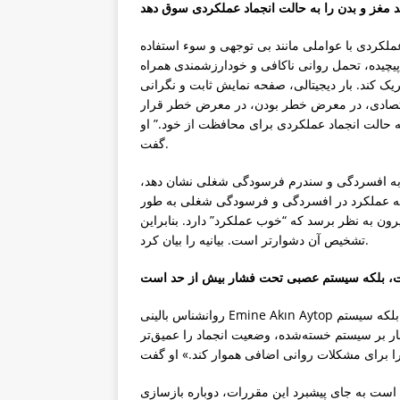
د عملکردی با عواملی مانند بی توجهی و سوء استفاده
یچیده، تحمل روانی ناکافی و خودارزشمندی همراه
 کند. بار دیجیتالی، صفحه نمایش ثابت و نگرانی
قتصادی، در معرض خطر بودن، در معرض خطر قرار
ه حالت انجماد عملکردی برای محافظت از خود.” او
گفت.
شابه افسردگی و سندرم فرسودگی شغلی نشان دهد،
که عملکرد در افسردگی و فرسودگی شغلی به طور
ن به نظر برسد که “خوب عملکرد” ​​دارد. بنابراین
تشخیص آن دشوارتر است. بیانیه را بیان کرد.
روانشناس بالینی Emine Akın Aytop اظهار داشت که مشکل انجماد عملکردی بی انگیزگی نیست، بلکه سیستم
ر بر سیستم خسته‌شده، وضعیت انجماد را عمیق‌تر
 است به جای پیشبرد این مقررات، دوباره بازسازی