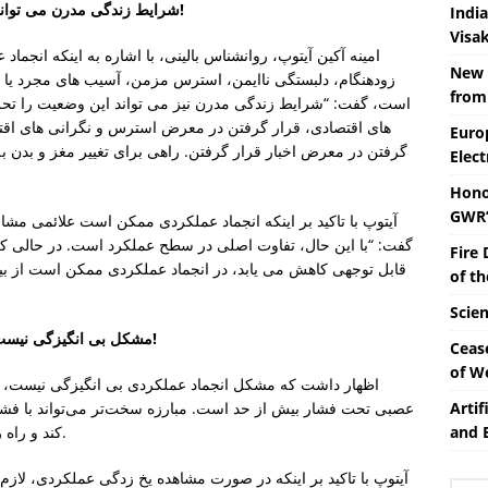
شرایط زندگی مدرن می تواند مغز و بدن را به حالت انجماد عملکردی سوق دهد!
Indi
Visa
امینه آکین آیتوپ، روانشناس بالینی، با اشاره به اینکه انجما
New 
زودهنگام، دلبستگی ناایمن، استرس مزمن، آسیب های مجرد یا پ
from
است، گفت: “شرایط زندگی مدرن نیز می تواند این وضعیت را تحریک
های اقتصادی، قرار گرفتن در معرض استرس و نگرانی های ا
Euro
گرفتن در معرض اخبار قرار گرفتن. راهی برای تغییر مغز و بدن ب
Elect
Hono
GWR’
آیتوپ با تاکید بر اینکه انجماد عملکردی ممکن است علائمی م
گفت: “با این حال، تفاوت اصلی در سطح عملکرد است. در حالی 
Fire 
قابل توجهی کاهش می یابد، در انجماد عملکردی ممکن است از بیرو
of t
Scie
مشکل بی انگیزگی نیست، بلکه سیستم عصبی تحت فشار بیش از حد است!
Ceas
of W
عصبی تحت فشار بیش از حد است. مبارزه سخت‌تر می‌تواند با فشا
Artif
کند و راه را برای مشکلات روانی اضافی هموار کند.» او گفت.
and 
آیتوپ با تاکید بر اینکه در صورت مشاهده یخ زدگی عملکردی، لازم