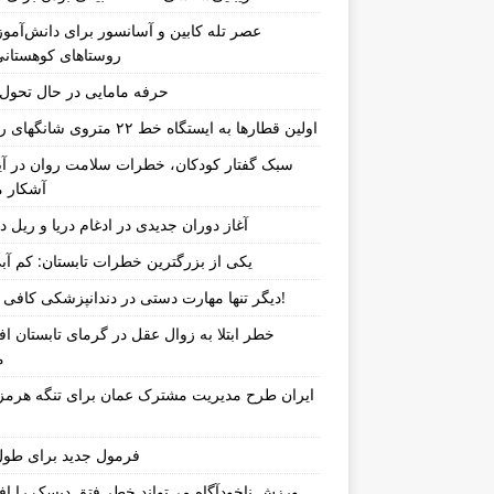
عصر تله کابین و آسانسور برای دانش‌آموز
روستاهای کوهستان
حرفه مامایی در حال تحو
اولین قطارها به ایستگاه خط ۲۲ متروی شانگهای رسیدند
سبک گفتار کودکان، خطرات سلامت روان در آین
آشکار م
آغاز دوران جدیدی در ادغام دریا و ریل د
یکی از بزرگترین خطرات تابستان: کم آب
دیگر تنها مهارت دستی در دندانپزشکی کافی نیست!
خطر ابتلا به زوال عقل در گرمای تابستان ا
م
ایران طرح مدیریت مشترک عمان برای تنگه هرمز 
فرمول جدید برای طول
ورزش ناخودآگاه می‌تواند خطر فتق دیسک را ا