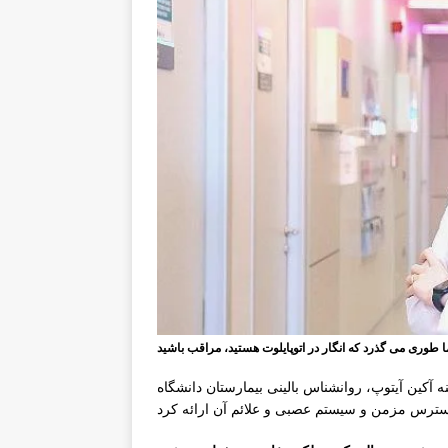
آکین آیتوپ، روانشناس بالینی بیمارستان دانشگاه Üsküdar NPİSTANBUL، اطلاعاتی در مورد چیستی انجماد