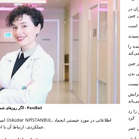
ان در
ی چین
ل است
ده را
ی‌کند
ر چین
ی بدن
فزایش
ی‌یابد
اگر روزهای شما طوری می گذرد که انگار در اتوپایلوت هستید، مراقب باشید! - PersRail
را رد
کرد
امینه 
عملکردی، ارتباط آن با استرس مزمن و سیستم عصبی و علائم آن ارائه کرد.
 عمر
فزایش