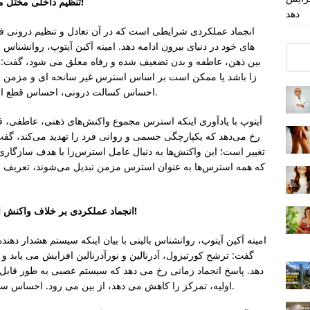
تنظیم داخلی مختل می شود در حالی که عملکرد خارجی حفظ می شود!
دهد
انجماد عملکردی شرایطی است که در آن تعادل و تنظیم درونی ف
های خود در دنیای بیرون ادامه دهد. امینه آکین آیتوپ، روانشناس ب
بین ذهن، عاطفه و بدن تضعیف شده و رفاه معلق می شود، گفت:
زا باشد یا ممکن است بر اساس استرس غیر سانحه ای و مزمن ایج
احساس کسالت درونی، احساس قطع ارتباط و قطع ارتباط خود را تجربه می کند.” او گفت.
آیتوپ با یادآوری اینکه استرس مجموع واکنش‌های ذهنی، عاطفی، ف
رخ می‌دهد که یکپارچگی جسمی و روانی فرد را تهدید می‌کند، گف
تغییر است؛ این واکنش‌ها به دنبال عامل استرس‌زا با هدف سازگار
که همه استرس‌ها به عنوان استرس مزمن تبدیل می‌شوند، تعریف م
انجماد عملکردی بر خلاف واکنش انجماد حاد و موقت، حالتی پایدار را توصیف می کند!
امینه آکین آیتوپ، روانشناس بالینی با بیان اینکه سیستم هشدار د
گفت: ترشح کورتیزول، آدرنالین و نورآدرنالین افزایش می یابد 
دهد. پاسخ انجماد زمانی رخ می دهد که سیستم عصبی به طور قابل
اولیه، تمرکز را کاهش می دهد، از بین می رود. احساس سنگینی و بی حسی در بدن نمایان می شود.» او گفت.