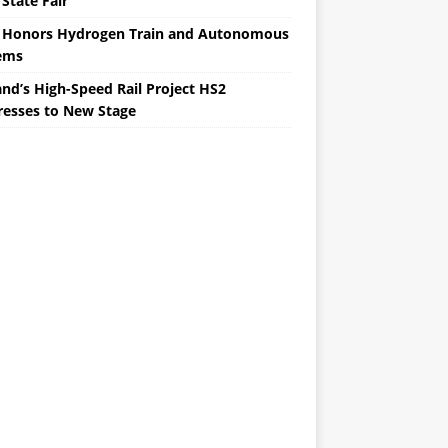
State Fair
 Honors Hydrogen Train and Autonomous
ems
nd’s High-Speed ​​Rail Project HS2
resses to New Stage