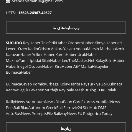
📩
ozendanismanlik@gmail.com
UETS:
15623-26967-42627
وب‌سایت‌های ما
SUCUDO
RayHaber
TeleferikHaber
OtonomHaber
KimyaHaberleri
LeventÖzen
KadinGirisim
AnkaraYasam
AdanaMersin
Merhabaİzmir
KaravanHaber
YelkenHaber
KamuHaber
UcakHaber
MakineTamir
Iptidai
SilahHaber
LeoTheMaster.Net
KolayBilimHaber
HaberInegol
OtobanHaber
KiraHaber
AEY
MarkaHikayeleri
BulmacaHaber
BulmacaCevap
KomikKurbaga
KolayHarita
RayTurkiye
ZorBulmaca
KentveSağlık
LeventinMutfağı
Rayİhale
MeşhurBlog
TOKİEmlak
RaillyNews
AutonoumNews
BlauBahn
GareExpress
ArabRailNews
PersRail
BlauAutonom
GreekRail
Ferrovie24
StiriHub
DME
AutoRusNews
PromptsFile
RailwayNews EU
Podgorica Today
زبان‌ها