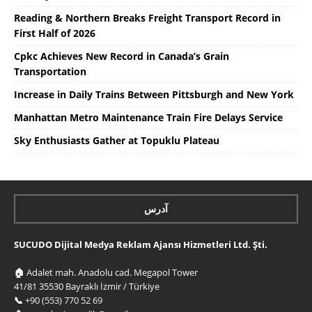
Reading & Northern Breaks Freight Transport Record in
First Half of 2026
Cpkc Achieves New Record in Canada’s Grain
Transportation
Increase in Daily Trains Between Pittsburgh and New York
Manhattan Metro Maintenance Train Fire Delays Service
Sky Enthusiasts Gather at Topuklu Plateau
آدرس
SUCUDO Dijital Medya Reklam Ajansı Hizmetleri Ltd. Şti.
🏠
Adalet mah. Anadolu cad. Megapol Tower
41/81 35530 Bayraklı İzmir / Türkiye
📞
+90 (553) 770 52 69