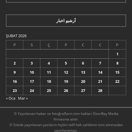
آرشیو اخبار
ŞUBAT 2026
P
S
Ç
P
C
C
P
1
2
3
4
5
6
7
8
9
10
11
12
13
14
15
16
17
18
19
20
21
22
23
24
25
26
27
28
« Oca
Mar »
© Yayınlanan haber ve fotoğrafların tüm hakları ÖzenRay Media
firmasına aittir.
© Sitede yayınlanan yazıların hiçbiri telif hak sahibinin izini alınmadan
yayınlanamaz.