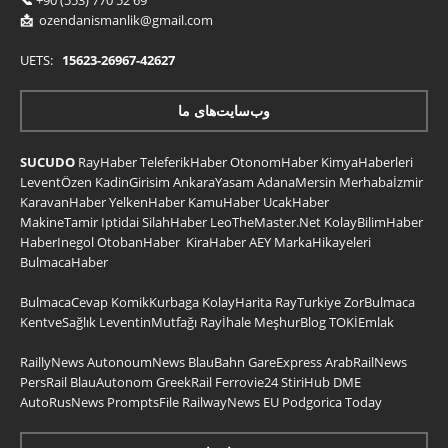
📩
ozendanismanlik@gmail.com
UETS:
15623-26967-42627
وب‌سایت‌های ما
SUCUDO
RayHaber
TeleferikHaber
OtonomHaber
KimyaHaberleri
LeventÖzen
KadinGirisim
AnkaraYasam
AdanaMersin
Merhabaİzmir
KaravanHaber
YelkenHaber
KamuHaber
UcakHaber
MakineTamir
Iptidai
SilahHaber
LeoTheMaster.Net
KolayBilimHaber
HaberInegol
OtobanHaber
KiraHaber
AEY
MarkaHikayeleri
BulmacaHaber
BulmacaCevap
KomikKurbaga
KolayHarita
RayTurkiye
ZorBulmaca
KentveSağlık
LeventinMutfağı
Rayİhale
MeşhurBlog
TOKİEmlak
RaillyNews
AutonoumNews
BlauBahn
GareExpress
ArabRailNews
PersRail
BlauAutonom
GreekRail
Ferrovie24
StiriHub
DME
AutoRusNews
PromptsFile
RailwayNews EU
Podgorica Today