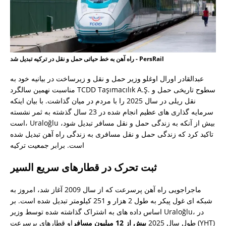
راه آهن به خط حیاتی حمل و نقل در ترکیه تبدیل شد - PersRail
عبدالقادر اورال اوغلو وزیر حمل و نقل و زیرساخت در بیانیه خود به
مناسبت نهمین سالگرد TCDD Taşımacılık A.Ş. سطوح تاریخی حمل و
نقل ریلی در سال 2025 را با مردم در میان گذاشت. با بیان اینکه
سرمایه گذاری های عظیم انجام شده در 23 سال گذشته به ثمر نشسته
است، Uraloğlu بیش از آنکه به زندگی حمل و نقل مسافر تبدیل شود،
تاکید کرد که زندگی حمل و نقل مسافری به زندگی راه آهن تبدیل شده
است. برابر جمعیت ترکیه
ثبت تحرک در قطارهای سریع السیر
ماجراجویی راه آهن پرسرعت که از سال 2009 آغاز شد، امروز به
شبکه ای غول پیکر به طول 2 هزار و 251 کیلومتر تبدیل شده است. بر
اساس داده های به اشتراک گذاشته شده توسط وزیر Uraloğlu، در
طول سال 2025
بیش از 12 میلیون مسافر
او قطارهای پرسرعت (YHT)