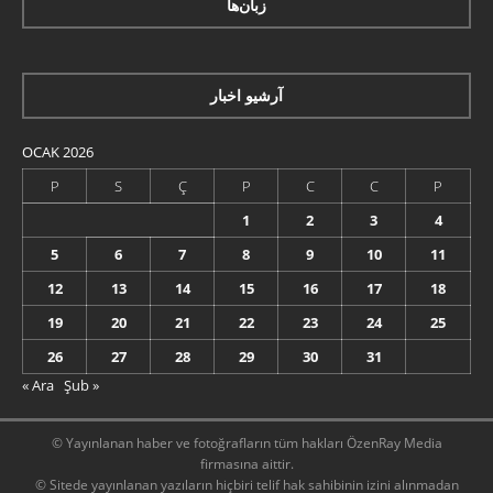
زبان‌ها
آرشیو اخبار
OCAK 2026
P
S
Ç
P
C
C
P
1
2
3
4
5
6
7
8
9
10
11
12
13
14
15
16
17
18
19
20
21
22
23
24
25
26
27
28
29
30
31
« Ara
Şub »
© Yayınlanan haber ve fotoğrafların tüm hakları ÖzenRay Media
firmasına aittir.
© Sitede yayınlanan yazıların hiçbiri telif hak sahibinin izini alınmadan