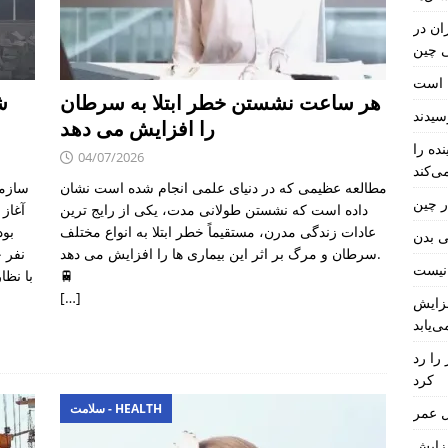
ان در
ی چین
ل است
هر ساعت نشستن خطر ابتلا به سرطان
ش
را افزایش می دهد
ده را
04/07/2026
ی‌کند
مطالعه عظیمی که در دنیای علمی انجام شده است نشان
سازما
ر چین
داده است که نشستن طولانی مدت، یکی از رایج ترین
عادات زندگی مدرن، مستقیماً خطر ابتلا به انواع مختلف
بود
ی بدن
سرطان و مرگ بر اثر این بیماری ها را افزایش می دهد.
🚆
[…]
فزایش
ی‌یابد
را رد
کرد
سلامت - HEALTH
 عمر
فزایش