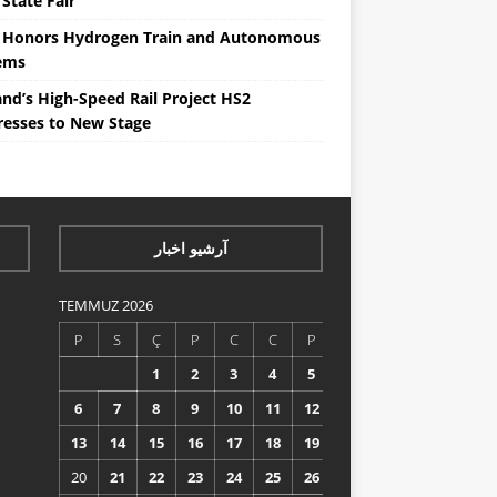
State Fair
 Honors Hydrogen Train and Autonomous
ems
nd’s High-Speed ​​Rail Project HS2
resses to New Stage
آرشیو اخبار
TEMMUZ 2026
P
S
Ç
P
C
C
P
1
2
3
4
5
6
7
8
9
10
11
12
13
14
15
16
17
18
19
20
21
22
23
24
25
26