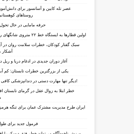
عصر تله کابین و آسانسور برای دانش‌آموز
روستاهای کوهستان
حرفه مامایی در حال تحو
اولین قطارها به ایستگاه خط ۲۲ متروی شانگهای رسیدند
سبک گفتار کودکان، خطرات سلامت روان در آین
آشکار م
آغاز دوران جدیدی در ادغام دریا و ریل د
یکی از بزرگترین خطرات تابستان: کم آب
دیگر تنها مهارت دستی در دندانپزشکی کافی نیست!
خطر ابتلا به زوال عقل در گرمای تابستان ا
م
ایران طرح مدیریت مشترک عمان برای تنگه هرمز 
فرمول جدید برای طول
ورزش ناخودآگاه می‌تواند خطر فتق دیسک را ا