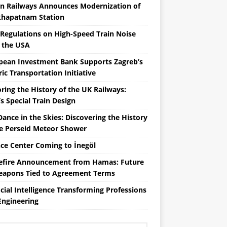
an Railways Announces Modernization of
khapatnam Station
Regulations on High-Speed ​​Train Noise
 the USA
pean Investment Bank Supports Zagreb’s
ric Transportation Initiative
ring the History of the UK Railways:
s Special Train Design
Dance in the Skies: Discovering the History
he Perseid Meteor Shower
nce Center Coming to İnegöl
efire Announcement from Hamas: Future
eapons Tied to Agreement Terms
icial Intelligence Transforming Professions
Engineering