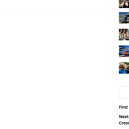
First
Next-
Cros