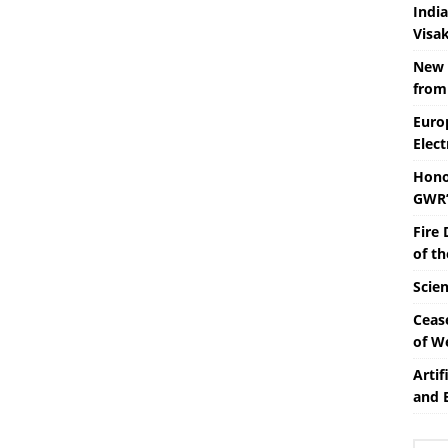
Indi
Visa
New 
from
Euro
Elect
Hono
GWR’
Fire 
of t
Scie
Ceas
of W
Artif
and 