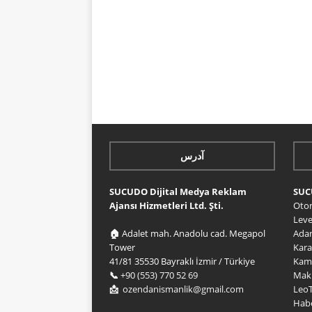
آدرس
SUCUDO Dijital Medya Reklam
SU
Ajansı Hizmetleri Ltd. Şti.
Oto
Lev
🏠
Adalet mah. Anadolu cad. Megapol
Ada
Tower
Kar
41/81 35530 Bayraklı İzmir / Türkiye
Kam
📞
+90 (553) 770 52 69
Mak
📩
ozendanismanlik@gmail.com
Leo
Habe