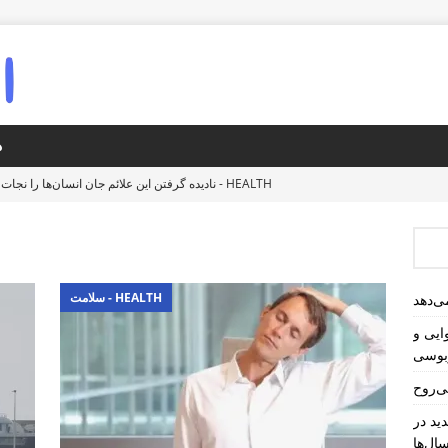
د
سلامت - HEALTH
نادیده گرفتن این علائم جان انسان‌ها را نجات
سلامت - HEALTH
توجه به خطر لخته شدن خون در طول سفرهای هوایی و ا
سلامت - HEALTH
روش‌های طبیعی برای افزایش حجم موهای کدر و 
دوران پیری خاموش آغاز شده است: روند جدید در زیبایی‌شناسی، حفظ طبیعی 
سلامت - HEALTH
ی‌دهد
ایی و
بوسی
آسیا - ASIA
عصر تله کابین و آسانسور برای دانش‌آموزان در روستاهای کوه
ی‌روح
ید در
ال‌ها