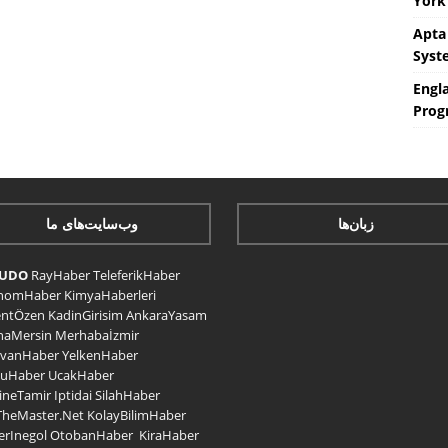
York 
Apta
Syst
Engla
Prog
زبان‌ها
وب‌سایت‌های ما
CUDO
RayHaber
TeleferikHaber
nomHaber
KimyaHaberleri
entÖzen
KadinGirisim
AnkaraYasam
naMersin
Merhabaİzmir
avanHaber
YelkenHaber
uHaber
UcakHaber
ineTamir
Iptidai
SilahHaber
TheMaster.Net
KolayBilimHaber
rInegol
OtobanHaber
KiraHaber