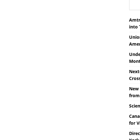
Amtr
into
Unio
Amer
Unde
Mont
Next-
Cros
New 
from
Scie
Cana
for V
Dire