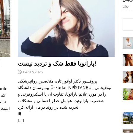
دهد
پارانویا فقط شک و تردید نیست!
ا
04/07/2026
پروفسور دکتر اوغوز تان، متخصص روانپزشکی
بیمارستان دانشگاه Üsküdar NPİSTANBUL توضیحاتی
را در مورد علائم پارانویا، تفاوت آن با اسکیزوفرنی و
شخصیت پارانوئید، عوامل خطر احتمالی و مشکلات
تست 
تجربه شده در روند درمان ارائه کرد.
است تا
🚆
[…]