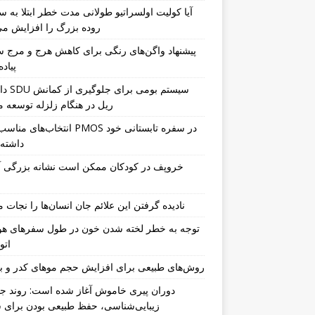
آیا کولیت اولسراتیو طولانی مدت خطر ابتلا به 
روده بزرگ را افزایش می
پیشنهاد واگن‌های رنگی برای کاهش هرج و مرج س
پیاد
دانشگاه DU
ریل در هنگام زلزله توسعه م
انتخاب‌های مناسب برای PMOS در سفره 
داشته 
خروپف در کودکان ممکن است نشانه بزرگی آد
نادیده گرفتن این علائم جان انسان‌ها را نجات م
توجه به خطر لخته شدن خون در طول سفرهای هو
اتو
روش‌های طبیعی برای افزایش حجم موهای کدر و ب
دوران پیری خاموش آغاز شده است: روند جد
زیبایی‌شناسی، حفظ طبیعی بودن برای س