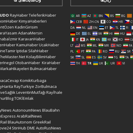
CUDO
RayHaber
TeleferikHaber
AR
AZ
BN
BS
BG
nomHaber
KimyaHaberleri
CEB
ZH-CN
CO
HR
C
entÖzen
KadinGirisim
DA
NL
EN
ET
TL
FI
araYasam
AdanaMersin
DE
EL
IW
HI
HU
habaİzmir
KaravanHaber
IT
JA
KN
KK
KO
L
kenHaber
KamuHaber
UcakHaber
LT
MS
ML
MR
NO
FA
ineTamir
Iptidai
SilahHaber
PL
PT
PA
RO
RU
SR
TheMaster.Net
KolayBilimHaber
SK
SL
ES
SV
TG
TA
erInegol
OtobanHaber
KiraHaber
TH
TR
UK
UR
VI
MarkaHikayeleri
BulmacaHaber
macaCevap
KomikKurbaga
yHarita
RayTurkiye
ZorBulmaca
veSağlık
LeventinMutfağı
Rayİhale
hurBlog
TOKİEmlak
lyNews
AutonoumNews
BlauBahn
eExpress
ArabRailNews
Rail
BlauAutonom
GreekRail
ovie24
StiriHub
DME
AutoRusNews