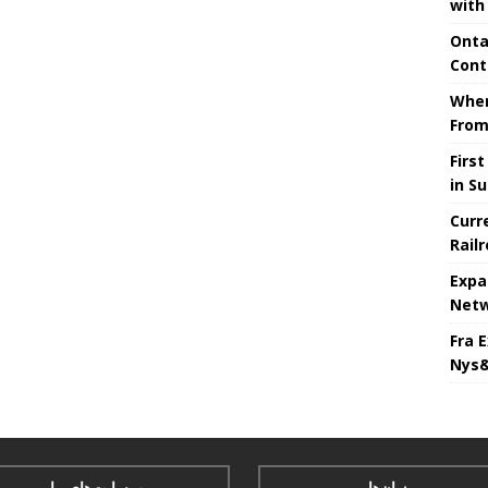
with
Onta
Cont
When
From
Firs
in S
Curr
Rail
Expa
Netw
Fra 
Nys&
زبان‌ها
وب‌سایت‌های ما