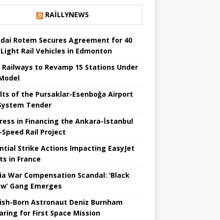
RAILLYNEWS
dai Rotem Secures Agreement for 40
Light Rail Vehicles in Edmonton
a Railways to Revamp 15 Stations Under
Model
lts of the Pursaklar-Esenboğa Airport
 System Tender
ress in Financing the Ankara-İstanbul
Speed ​​Rail Project
ntial Strike Actions Impacting EasyJet
ts in France
ia War Compensation Scandal: ‘Black
w’ Gang Emerges
ish-Born Astronaut Deniz Burnham
aring for First Space Mission