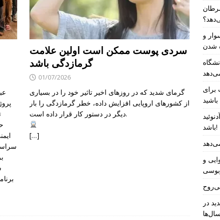
سرطان
‌دهد؟
وار و
ه شدن
سردی پوست ممکن است اولین علامت
گرمازدگی باشد
S سیستم بومی برای جلوگیری از کمانش
ی‌دهد
01/07/2026
تابستانی خود
گرمای شدید که در روزهای اخیر تاثیر خود را در بسیاری
عب
باشید
از کشورهای اروپایی افزایش داده، خطر گرمازدگی را بار
پروژ
دیگر در دستور کار قرار داده است.
ت
نوئید
حا
باشد!
[…]
ایمن
ی‌دهد
سراسر 
بر
ایی و
س
بوسی
برنام
ی‌روح
ید در
ال‌ها