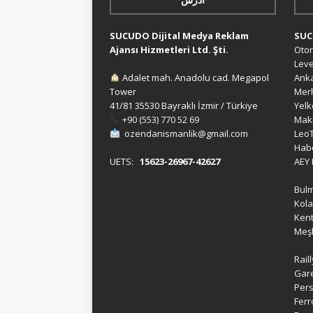
SUCUDO Dijital Medya Reklam
SU
Ajansı Hizmetleri Ltd. Şti.
Oto
Lev
Adalet mah. Anadolu cad. Megapol
Ank
Tower
Mer
41/81 35530 Bayraklı İzmir / Türkiye
Yel
+90 (553) 770 52 69
Mak
ozendanismanlik@gmail.com
Leo
Hab
UETS:
15623-26967-42627
AEY
Bul
Kola
Kent
Meş
Rail
Gar
Pers
Ferr