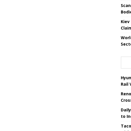
Scan
Bodi
Kiev
Clai
Worl
Sect
Hyun
Rail
Reno
Cros
Daily
to I
Taco