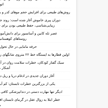
اتو
روش‌های طبیعی برای افزایش حجم موهای کدر و ب
دوران پیری خاموش آغاز شده است: روند جد
زیبایی‌شناسی، حفظ طبیعی بودن برای س
عصر تله کابین و آسانسور برای دانش‌آموز
روستاهای کوهستان
حرفه مامایی در حال تحو
اولین قطارها به ایستگاه خط ۲۲ متروی شانگهای رسیدند
سبک گفتار کودکان، خطرات سلامت روان در آین
آشکار م
آغاز دوران جدیدی در ادغام دریا و ریل د
یکی از بزرگترین خطرات تابستان: کم آب
دیگر تنها مهارت دستی در دندانپزشکی کافی نیست!
خطر ابتلا به زوال عقل در گرمای تابستان ا
م