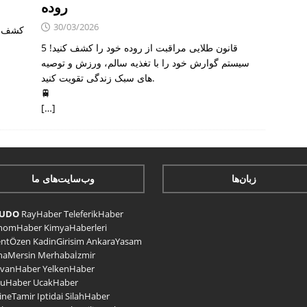
روده
30/03/2026
کشف م
5 قانون طلایی مراقبت از روده خود را کشف کنید!
سیستم گوارش خود را با تغذیه سالم، ورزش و توصیه
های سبک زندگی تقویت کنید.
🚆
[…]
زبان‌ها
وب‌سایت‌های ما
CUDO
RayHaber
TeleferikHaber
nomHaber
KimyaHaberleri
entÖzen
KadinGirisim
AnkaraYasam
naMersin
Merhabaİzmir
avanHaber
YelkenHaber
uHaber
UcakHaber
ineTamir
Iptidai
SilahHaber