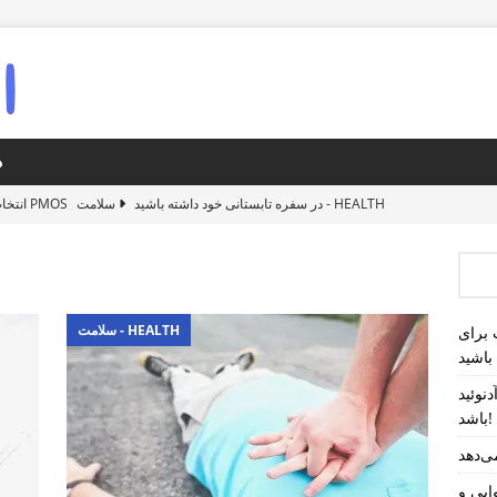
د
سلامت - HEALTH
انتخاب‌های مناسب برای PMOS در سفره تابستانی خود داشته باشید
سلامت - HEALTH
خروپف در کودکان ممکن است نشانه بزرگی آدنوئید
سلامت - HEALTH
نادیده گرفتن این علائم جان انسان‌ها را نجات
سلامت - HEALTH
توجه به خطر لخته شدن خون در طول سفرهای هوایی و ا
سلامت - HEALTH
تابستانی خود
سلامت - HEALTH
روش‌های طبیعی برای افزایش حجم موهای کدر و 
باشید
نوئید
باشد!
ی‌دهد
ایی و