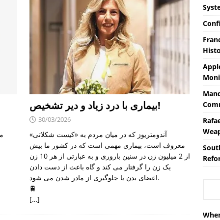
Syst
Conf
Fran
Hist
Appl
Moni
Mand
بیماری با درد زیاد و دیر تشخیص!
Comm
30/03/2026
Rafa
Weap
آندومتریوز که در میان مردم به «کیست شکلاتی»
مغ
معروف است، بیماری مهمی است که در کشور ما بیش
Sout
از 2 میلیون زن در سنین باروری و به عبارتی از هر 10 زن
Refor
یک زن را گرفتار می کند و گاه باعث از دست دادن
اعضای بدن یا جلوگیری از مادر شدن می شود.
🚆
[…]
When 