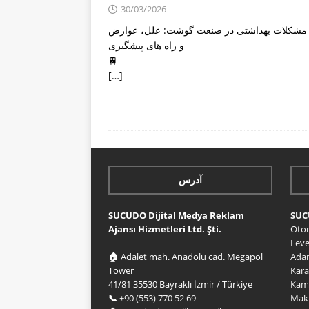
30/03/2026
شکلات بهداشتی در صنعت گوشت: علل، عوارض
و راه های پیشگیری
🚆
[…]
آدرس
SUCUDO Dijital Medya Reklam
SU
Ajansı Hizmetleri Ltd. Şti.
Oto
Lev
🏠
Adalet mah. Anadolu cad. Megapol
Ada
Tower
Kar
41/81 35530 Bayraklı İzmir / Türkiye
Kam
📞
+90 (553) 770 52 69
Mak