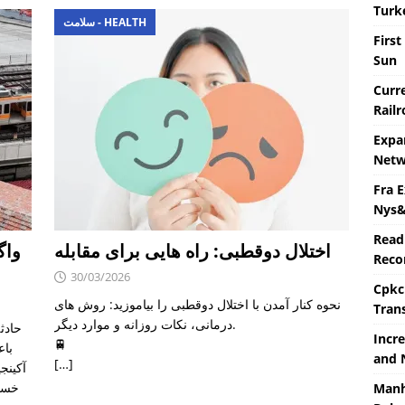
Turk
سلامت - HEALTH
First
Sun
Curre
Rail
Expa
Netw
Fra 
Nys&
Read
اختلال دوقطبی: راه هایی برای مقابله
واگ
Recor
30/03/2026
Cpkc
نحوه کنار آمدن با اختلال دوقطبی را بیاموزید: روش های
Tran
درمانی، نکات روزانه و موارد دیگر.
حادث
Incre
🚆
باع
and 
[…]
آکینج
خسار
Manh