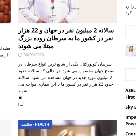
را رد
کرد
سالانه 2 میلیون نفر در جهان و 22 هزار
نفر در کشور ما به سرطان روده بزرگ
مبتلا می شوند
هشدار
30/03/2026
از مح
سرطان کولورکتال یکی از شایع ترین انواع سرطان در
سطح جهان محسوب می شود. در حالی که سالانه حدود
2 میلیون مورد جدید در جهان مشاهده می شود، سالانه
حدود 22 هزار نفر در کشور ما با این بیماری مواجه می
ASEL
شوند.
First
🚆
[…]
Sky 
Impa
Powe
سلامت - HEALTH
Coor