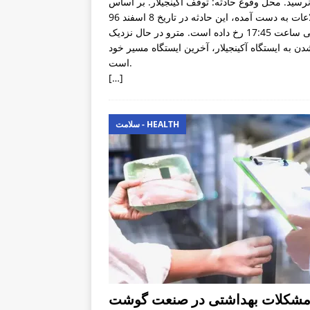
رسید. محل وقوع حادثه: توقف آکینجیلار. بر اساس
اطلاعات به دست آمده، این حادثه در تاریخ 8 اسفند 96
حوالی ساعت 17:45 رخ داده است. مترو در حال نزدیک
دن به ایستگاه آکینجیلار، آخرین ایستگاه مسیر خود
است.
[…]
سلامت - HEALTH
شکلات بهداشتی در صنعت گوشت