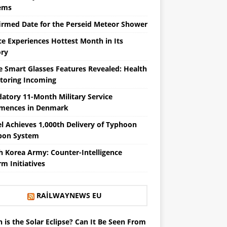
ems
irmed Date for the Perseid Meteor Shower
ce Experiences Hottest Month in Its
ory
e Smart Glasses Features Revealed: Health
toring Incoming
atory 11-Month Military Service
ences in Denmark
el Achieves 1,000th Delivery of Typhoon
on System
h Korea Army: Counter-Intelligence
m Initiatives
RAILWAYNEWS EU
is the Solar Eclipse? Can It Be Seen From