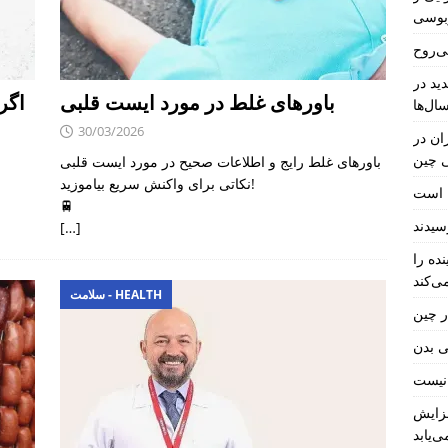
بوسی
ی‌روح
ید در
باورهای غلط در مورد ایست قلبی
اگر
ال‌ها
30/03/2026
ان در
ی چین
باورهای غلط رایج و اطلاعات صحیح در مورد ایست قلبی
نکاتی برای واکنش سریع بیاموزید!
ل است
🚆
[…]
ده را
ی‌کند
سلامت - HEALTH
ر چین
ی بدن
فزایش
ی‌یابد