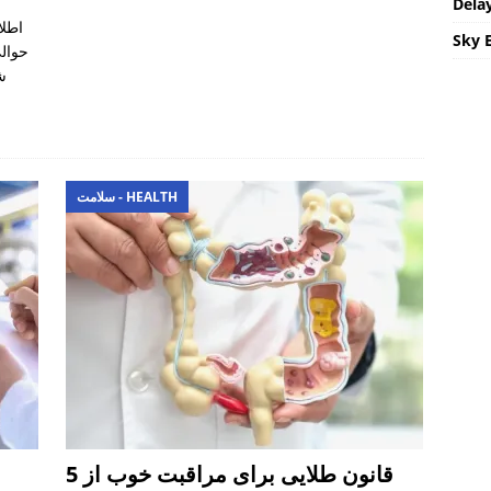
ن
Delay
Sky 
ش
سلامت - HEALTH
5 قانون طلایی برای مراقبت خوب از
م