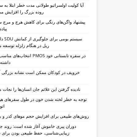
آیا کولیت اولسراتیو طولانی مدت خطر ابتلا به 
روده بزرگ را افزایش می
پیشنهاد واگن‌های رنگی برای کاهش هرج و مرج س
پیاد
دانشگاه DU
ریل در هنگام زلزله توسعه م
انتخاب‌های مناسب برای PMOS در سفره 
داشته 
خروپف در کودکان ممکن است نشانه بزرگی آد
نادیده گرفتن این علائم جان انسان‌ها را نجات م
توجه به خطر لخته شدن خون در طول سفرهای هو
اتو
روش‌های طبیعی برای افزایش حجم موهای کدر و ب
دوران پیری خاموش آغاز شده است: روند جد
زیبایی‌شناسی، حفظ طبیعی بودن برای س