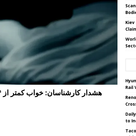
Scan
Bodi
Kiev
Clai
Worl
Sect
Hyun
Rail
Reno
Cros
Daily
to I
Taco