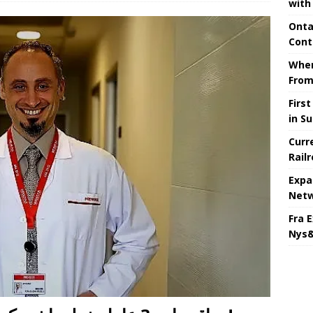
with
Onta
Cont
When
From
Firs
in S
Curr
Rail
Expa
Netw
Fra 
Nys&