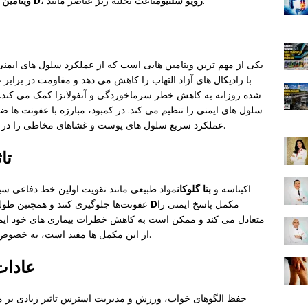
باعث تخلیه ریز عناصر مانند.
روی
و
سلنیوم
،
ویتامین D
،
با رادیکال های آزاد التهاب را کاهش می دهد و مقاومت در براب
شده روزانه به کاهش خطر سرماخوردگی و آنفولانزا کمک می کند.
سلول های ایمنی را تنظیم می کند. در کمبود، مبارزه با عفونت ها 
عملکرد سریع سلول های پوست و غشاهای مخاطی را در مراحل اولیه دفاعی سیستم ایمنی ممکن می سازد.
تا
اکیناسه و
بتا گلوکان
مواد طبیعی مانند تقویت اولین خط دفاعی سیس
مکمل پاسخ ایمنی را
ویتامین D
عفونت‌ها جلوگیری کنند و همچنین طول
متعادل می کند و ممکن است به کاهش خطرات بیماری های خود ایم
از این مکمل ها مفید است، به خصوص در صورت وجود بیماری های مزمن و مصرف دارو.
عادات
حفظ الگوهای خواب، ورزش و مدیریت استرس تاثیر زیادی بر مکا