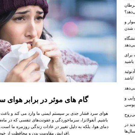
سرطان
‌دهد؟
وار و
ه شدن
S سیستم بومی برای جلوگیری از کمانش
ی‌دهد
تابستانی خود
باشید
نوئید
باشد!
ی‌دهد
گام های موثر در برابر هوای 
ایی و
بوسی
هوای سرد فشار جدی بر سیستم ایمنی ما وارد می کند و باعث 
ی‌روح
باشیم. آنفولانزا، سرماخوردگی و عفونت‌های تنفسی که در ماه‌ه
ید در
دمای هوا، بلکه به دلیل تغییر در عادات زندگی روزمره ما است.
ال‌ها
افزایش مقاومت بدن و محافظت از خود در برابر بیماری ها از اهمیت بالایی برخوردار است.