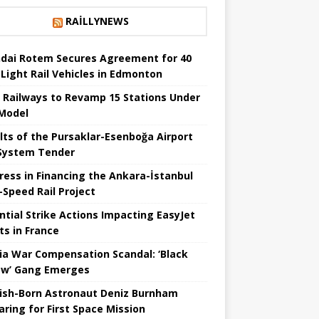
RAILLYNEWS
dai Rotem Secures Agreement for 40
Light Rail Vehicles in Edmonton
a Railways to Revamp 15 Stations Under
Model
lts of the Pursaklar-Esenboğa Airport
 System Tender
ress in Financing the Ankara-İstanbul
Speed ​​Rail Project
ntial Strike Actions Impacting EasyJet
ts in France
ia War Compensation Scandal: ‘Black
w’ Gang Emerges
ish-Born Astronaut Deniz Burnham
aring for First Space Mission