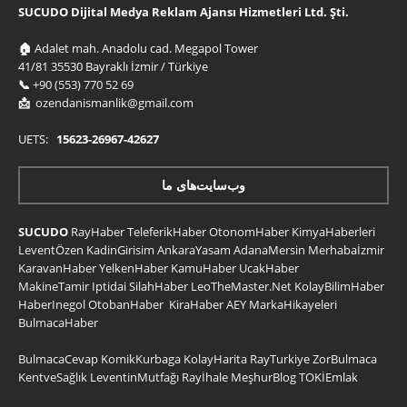
SUCUDO Dijital Medya Reklam Ajansı Hizmetleri Ltd. Şti.
🏠
Adalet mah. Anadolu cad. Megapol Tower
41/81 35530 Bayraklı İzmir / Türkiye
📞
+90 (553) 770 52 69
📩
ozendanismanlik@gmail.com
UETS:
15623-26967-42627
وب‌سایت‌های ما
SUCUDO
RayHaber
TeleferikHaber
OtonomHaber
KimyaHaberleri
LeventÖzen
KadinGirisim
AnkaraYasam
AdanaMersin
Merhabaİzmir
KaravanHaber
YelkenHaber
KamuHaber
UcakHaber
MakineTamir
Iptidai
SilahHaber
LeoTheMaster.Net
KolayBilimHaber
HaberInegol
OtobanHaber
KiraHaber
AEY
MarkaHikayeleri
BulmacaHaber
BulmacaCevap
KomikKurbaga
KolayHarita
RayTurkiye
ZorBulmaca
KentveSağlık
LeventinMutfağı
Rayİhale
MeşhurBlog
TOKİEmlak