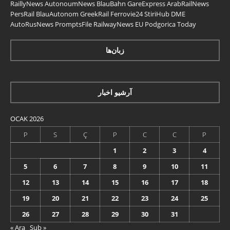
RaillyNews
AutonoumNews
BlauBahn
GareExpress
ArabRailNews
PersRail
BlauAutonom
GreekRail
Ferrovie24
StiriHub
DME
AutoRusNews
PromptsFile
RailwayNews EU
Podgorica Today
زبان‌ها
آرشیو اخبار
OCAK 2026
P
S
Ç
P
C
C
P
1
2
3
4
5
6
7
8
9
10
11
12
13
14
15
16
17
18
19
20
21
22
23
24
25
26
27
28
29
30
31
« Ara
Şub »