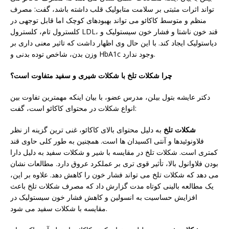
تواند اثرات مثبتی بر سلامت متابولیک قلب داشته باشد، گفت: مصرف
منظم و متوسط ​​کاکائو می تواند بهبودهای کوچک اما قابل توجهی در
کلسترول تام، کلسترول LDL، قند خون ناشتا و فشار خون سیستولیک و
دیاستولیک ایجاد کند. با این حال وی اظهار داشت که تاثیر معنی داری بر
وزن بدن، شاخص توده بدنی و HbA1c وجود ندارد.
چرا شکلات تلخ با شکلات شیری و سفید متفاوت است؟
دکتر عایشه بتول بیلن، مدرس عضو، با بیان اینکه مهمترین تفاوت بین
انواع شکلات در محتوای کاکائو است، گفت:
شکلات تلخ
به دلیل محتوای بالای کاکائو، غنی ترین گزینه از نظر
فلاونوئیدها و آنتی اکسیدان ها است. همچنین به طور کلی حاوی قند
کمتری است. شکلات تلخ در مقایسه با شیر و شکلات سفید به دلیل دارا
بودن فلاوانول بالا، تأثیر قوی تری بر عملکرد عروق دارد. مطالعات نشان
می دهد که شکلات تلخ می تواند فشار خون را کاهش دهد. علاوه بر این،
یک مطالعه بالینی کوتاه مدت گزارش داد که مصرف شکلات تلخ باعث
افزایش حساسیت به انسولین و کاهش فشار خون سیستولیک در
مقایسه با شکلات سفید می شود.