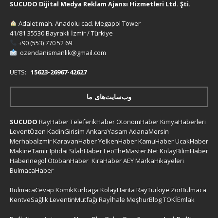
SUCUDO Dijital Medya Reklam Ajansı Hizmetleri Ltd. Şti.
Adalet mah. Anadolu cad. Megapol Tower
41/81 35530 Bayraklı İzmir / Türkiye
+90 (553) 770 52 69
ozendanismanlik@gmail.com
UETS:
15623-26967-42627
وب‌سایت‌های ما
SUCUDO
RayHaber
TeleferikHaber
OtonomHaber
KimyaHaberleri
LeventÖzen
KadinGirisim
AnkaraYasam
AdanaMersin
Merhabaİzmir
KaravanHaber
YelkenHaber
KamuHaber
UcakHaber
MakineTamir
Iptidai
SilahHaber
LeoTheMaster.Net
KolayBilimHaber
HaberInegol
OtobanHaber
KiraHaber
AEY
MarkaHikayeleri
BulmacaHaber
BulmacaCevap
KomikKurbaga
KolayHarita
RayTurkiye
ZorBulmaca
KentveSağlık
LeventinMutfağı
Rayİhale
MeşhurBlog
TOKİEmlak