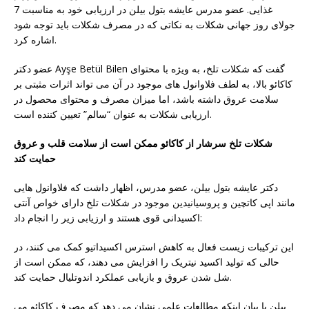
غذایی. عضو مدرس عایشه بتول بیلن در ارزیابی خود به مناسبت 7
جولای روز جهانی شکلات به نکاتی که در مصرف شکلات باید توجه شود
اشاره کرد.
عضو دکتر Ayşe Betül Bilen گفت که شکلات تلخ، به ویژه با محتوای
کاکائو بالا، به لطف فلاوانول های موجود در آن می تواند اثرات مثبتی بر
سلامت عروق داشته باشد، اما میزان مصرف و محتوای محصول در
ارزیابی شکلات به عنوان “سالم” تعیین کننده است.
شکلات تلخ سرشار از کاکائو ممکن است از سلامت قلب و عروق
حمایت کند
دکتر عایشه بتول بیلن، عضو مدرس، اظهار داشت که فلاوانول هایی
مانند اپی کاتچین و پروسیانیدین موجود در شکلات تلخ دارای خواص آنتی
اکسیدانی قوی هستند و ارزیابی زیر را انجام داد:
این ترکیبات زیست فعال به کاهش استرس اکسیداتیو کمک می کنند، در
حالی که تولید اکسید نیتریک را افزایش می دهند، که ممکن است از
شل شدن عروق و بازیابی عملکرد اندوتلیال حمایت کند.
بیلن با بیان اینکه مطالعات علمی نشان می دهد که مصرف کاکائو می