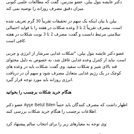
دکتر عایشه بتول بیلن، عضو مدرس، گفت که مطالعات علمی کنونی
میزان دقیق مصرف روزانه را توصیه نمی کند.
بیلن با بیان اینکه یک سهم در تحقیقات تقریباً 30 گرم تعریف شده
است، مصرف تقریباً 2 تا 3 وعده شکلات در هفته را با فواید احتمالی
سلامتی مرتبط دانست و گفت: مصرف 2 تا 3 نوبت شکلات در هفته
کافی است.
عضو دکتر عایشه بتول بیلن،
“
شکلات غذایی سرشار از انرژی و چربی
است. نباید از کنترل وعده غذایی غافل شد، به خصوص به دلیل محتوای
قند بالای شیر و شکلات سفید. وی گفت: شکلات باید در وعده های
کوچک در یک رژیم غذایی متعادل مصرف شود و سهم آن در دریافت
انرژی روزانه باید مورد توجه قرار گیرد.
هنگام خرید شکلات برچسب را بخوانید
عضو دکتر Ayşe Betül Bilen اظهار داشت که مصرف کنندگان باید حتماً
اطلاعات برچسب را هنگام خرید شکلات بررسی کنند.
وی توجه به معیارهای زیر را برای انتخاب سالم پیشنهاد کرد: