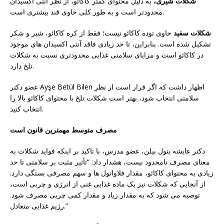
شکلات شیری،
به دلیل محتوای کمتر کاکائو، از نظر آنتی اکسیدان
محدودتر است و به طور کلی حاوی قند بیشتری است.
شکلات سفید
حاوی توده کاکائو نیست؛ فقط از کره کاکائو، شیر و شکر
تشکیل شده است. بنابراین، تا حد زیادی فاقد آنتی اکسیدان های موجود
در کاکائو است و مزایای سلامتی غذایی محدودتری نسبت به شکلات
تلخ دارد.
عضو دکتر Ayşe Betül Bilen اظهار داشت که اگر قرار است از نظر
سلامتی انتخاب شود، بهتر است شکلات تلخ با محتوای کاکائو بالا را
انتخاب کنید.
مصرف متوسط ​​مهمترین قانون است
دکتر عایشه بتول بیلن، عضو مدرس، با تاکید بر اینکه فواید شکلات به
معنای مصرف نامحدود نیست، هشدار داد: “تأثیر مثبت بر سلامتی تا حد
زیادی به محتوای کاکائو، مقدار فلاوانول ها و سهم مصرفی بستگی دارد.
از آنجایی که شکلات نیز یک ماده غذایی غنی از انرژی و چربی است،
توصیه می شود که به مقدار زیاد و مقدار کمی چربی مصرف شود.
رژیم غذایی متعادل.”