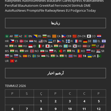
RaillyNews
AutonoumNews
BlauBahn
GareExpress
ArabRailNews
PersRail
BlauAutonom
GreekRail
Ferrovie24
StiriHub
DME
AutoRusNews
PromptsFile
RailwayNews EU
Podgorica Today
زبان‌ها
AR
AZ
BN
BS
BG
CA
CEB
ZH-CN
CO
HR
CS
DA
NL
EN
ET
TL
FI
FR
DE
EL
IW
HI
HU
ID
IT
JA
KN
KK
KO
LV
LT
MS
ML
MR
NO
FA
PL
PT
PA
RO
RU
SR
SK
SL
ES
SV
TG
TA
TE
TH
TR
UK
UR
VI
آرشیو اخبار
TEMMUZ 2026
P
S
Ç
P
C
C
P
1
2
3
4
5
6
7
8
9
10
11
12