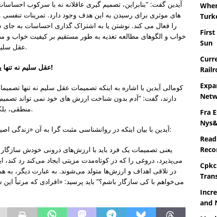
آیدین گفت: “بنابراین، تصمیم گیری عاقلانه نه با سرکوب احساسات
When 
های موثری برای رسیدن به این هدف وجود دارد. تمرینات تنفسی 
Turk
را فعال می کند. نوشتن یا به اشتراک گذاری احساسات به جای 
First
خواب و الگوهای مطالعه تغذیه به طور مستقیم بر کیفیت خواب و مطا
Sun
عقل سلیم گاهی با یک خواب شبانه شروع می شود. او گفت.
Curre
عقل سلیم نه تنها یک قطب نما منطقی بلکه اخلاقی و احساسی است!
Rail
Expa
کومالی آیدین با اشاره به اینکه تصمیمات عقل سلیم نه تنها تصمیما
Netw
دارند، گفت: “آدم بدون شناخت ارزش های خود نمی تواند تصمیم 
منطقی، بلکه یک قطب نما اخلاقی و احساسی است.” او گفت.
Fra 
Nys&
آیدین با بیان اینکه در روانشناسی مثبت گرا به آن «زندگی اصیل» می گویند، سخنان خود را اینگونه به پایان رساند:
Read
Recor
می‌پذیرد، دروغی را که در کوتاه‌مدت مزیتی ایجاد می‌کند رد کن
Cpkc
در تلاقی اهداف و ارزش‌ها متولد می‌شوند. به عبارت دیگر، به هم
Tran
می‌خواهم با کی سازگار باشم؟” باید پرسید: «افرادی که مرتباً این
Incre
and 