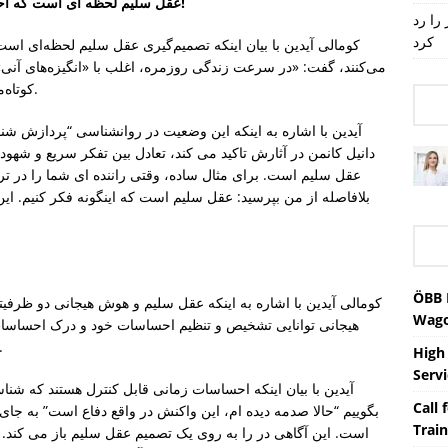
عقل سلیم لحظه ای است که احساسات، ارزش ها و منطق در تعادل عمل می کنند!
را رد
کرد
کومالی آیدین با بیان اینکه تصمیم‌گیری عقل سلیم لحظه‌ای ا
می‌کنند، گفت: «در سرعت زندگی روزمره، اغلب با «انگیزه‌های آنی»
کوتاه‌مدت به سمت سود بلندمدت هدایت می‌کند. او گفت.
آیدین با اشاره به اینکه این وضعیت در روانشناسی “پردازش ش
دانیل کانمن در آثارش تاکید می کند، تعادل بین تفکر سریع و ش
عقل سلیم است. برای مثال ساده، وقتی راننده ای شما را در ت
بلافاصله از من بپرسید: عقل سلیم است که اینگونه فکر کنیم. ای
ÖBB 
کومالی آیدین با اشاره به اینکه عقل سلیم و هوش هیجانی دو ظرفی
Wag
هیجانی توانایی تشخیص و تنظیم احساسات خود و درک احساسات 
است که بتوان با عقل سلیم تصمیم گر
High
Servi
آیدین با بیان اینکه احساسات زمانی قابل کنترل هستند که شنا
Call 
بگوییم “حالا صدمه دیده ام، این واکنش در واقع دفاع است” به 
Train
است. این آگاهی در را به روی یک تصمیم عقل سلیم باز می کند. ت