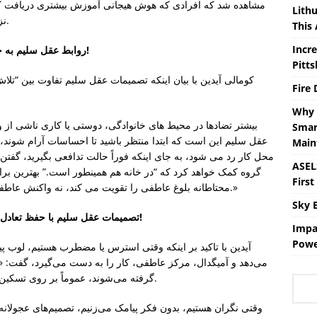
مشاهده شد که افرادی که هوش هیجانی آموزش بیشتری دریافت کرد
Lith
نزدیکترین همراه عقل سلیم است.” بیانیه را بیان کرد.
This
Incr
روابط عقل سلیم به جای واکنش عاطفی، بلوغ عاطفی را تقویت می کند!
Pitt
کومالی آیدین با بیان اینکه تصمیمات عقل سلیم تفاوت بین “تل
Fire
Why 
Smar
عقل سلیم این است که ابتدا منتظر باشید تا احساسات آرام شوند، 
Main
محل کار رد می شود، به جای اینکه فوراً حالت تدافعی بگیرید، گفتن “ش
ASEL
گروه کمک خواهد کرد که “در خانه هم همینطور است.” بهترین ب
First
محتاطانه بلوغ عاطفی را تقویت می کند، نه واکنش عاطفی. این باعث افزایش اعتماد در دراز مدت می شود.»
Sky 
تصمیمات عقل سلیم با حفظ تعادل عاطفی امکان پذیر است، نه با سرکوب احساسات!
Impa
Powe
آیدین با تاکید بر اینکه وقتی استرس یا مضطرب هستیم، لوب پی
می‌دهد و آمیگدال، مرکز عاطفی، کار را به دست می‌گیرد، گفت: 
گرفته می‌شوند، عموماً بر روی تسکین کوتاه‌مدت متمرکز هستند، نه عقل سلیم». او گفت.
وقتی نگران هستیم، بدون فکر پیامک می‌زنیم، تصمیم‌های عجولان