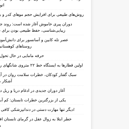
اتو
روش‌های طبیعی برای افزایش حجم موهای کدر و ب
دوران پیری خاموش آغاز شده است: روند جد
زیبایی‌شناسی، حفظ طبیعی بودن برای س
عصر تله کابین و آسانسور برای دانش‌آموز
روستاهای کوهستان
حرفه مامایی در حال تحو
اولین قطارها به ایستگاه خط ۲۲ متروی شانگهای رسیدند
سبک گفتار کودکان، خطرات سلامت روان در آین
آشکار م
آغاز دوران جدیدی در ادغام دریا و ریل د
یکی از بزرگترین خطرات تابستان: کم آب
دیگر تنها مهارت دستی در دندانپزشکی کافی نیست!
خطر ابتلا به زوال عقل در گرمای تابستان ا
م