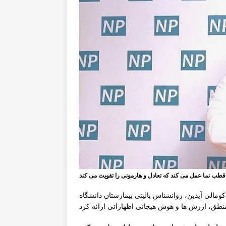
کومالی آیدین، روانشناس بالینی بیمارستان دانشگاه Üsküdar NPİSTANBUL، در مورد رابطه بین تصمیم گیری عقل