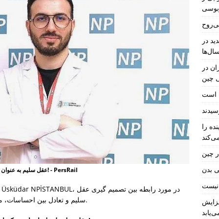
بوسی
ی‌روح
ید در
ال‌ها
ان در
ی چین
ل است
ده را
ی‌کند
ر چین
ی بدن
عقل سلیم به عنوان قطب نما عمل می کند که تعادل و هارمونی را تقویت می کند! - PersRail
سلیم و تعادل بین احساسات، منطق، ارزش ها و هوش هیجانی اظهاراتی ارائه کرد.
فزایش
ی‌یابد