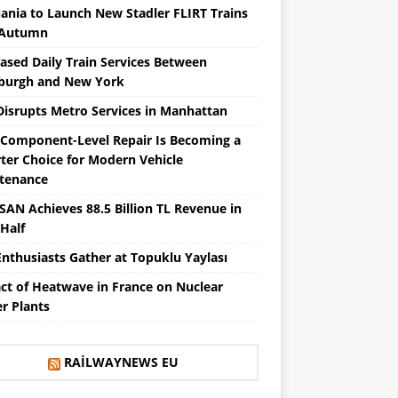
uania to Launch New Stadler FLIRT Trains
 Autumn
eased Daily Train Services Between
sburgh and New York
 Disrupts Metro Services in Manhattan
Component-Level Repair Is Becoming a
ter Choice for Modern Vehicle
tenance
SAN Achieves 88.5 Billion TL Revenue in
 Half
Enthusiasts Gather at Topuklu Yaylası
ct of Heatwave in France on Nuclear
r Plants
RAILWAYNEWS EU