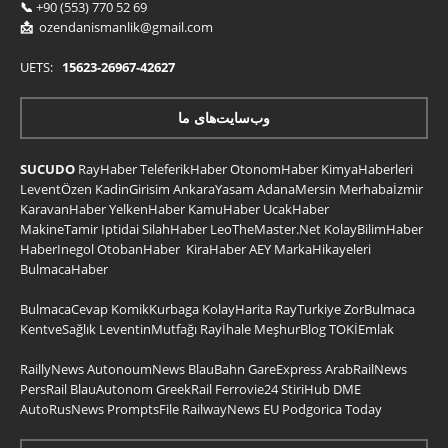
📞
+90 (553) 770 52 69
📩
ozendanismanlik@gmail.com
UETS:
15623-26967-42627
وب‌سایت‌های ما
SUCUDO
RayHaber
TeleferikHaber
OtonomHaber
KimyaHaberleri
LeventÖzen
KadinGirisim
AnkaraYasam
AdanaMersin
Merhabaİzmir
KaravanHaber
YelkenHaber
KamuHaber
UcakHaber
MakineTamir
Iptidai
SilahHaber
LeoTheMaster.Net
KolayBilimHaber
HaberInegol
OtobanHaber
KiraHaber
AEY
MarkaHikayeleri
BulmacaHaber
BulmacaCevap
KomikKurbaga
KolayHarita
RayTurkiye
ZorBulmaca
KentveSağlık
LeventinMutfağı
Rayİhale
MeşhurBlog
TOKİEmlak
RaillyNews
AutonoumNews
BlauBahn
GareExpress
ArabRailNews
PersRail
BlauAutonom
GreekRail
Ferrovie24
StiriHub
DME
AutoRusNews
PromptsFile
RailwayNews EU
Podgorica Today