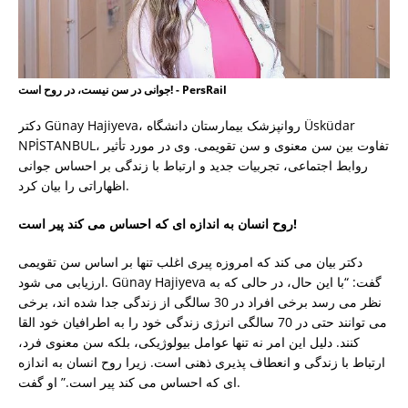
جوانی در سن نیست، در روح است! - PersRail
دکتر Günay Hajiyeva، روانپزشک بیمارستان دانشگاه Üsküdar
NPİSTANBUL، تفاوت بین سن معنوی و سن تقویمی. وی در مورد تأثیر
روابط اجتماعی، تجربیات جدید و ارتباط با زندگی بر احساس جوانی
اظهاراتی را بیان کرد.
روح انسان به اندازه ای که احساس می کند پیر است!
دکتر بیان می کند که امروزه پیری اغلب تنها بر اساس سن تقویمی
ارزیابی می شود. Günay Hajiyeva گفت: “با این حال، در حالی که به
نظر می رسد برخی افراد در 30 سالگی از زندگی جدا شده اند، برخی
می توانند حتی در 70 سالگی انرژی زندگی خود را به اطرافیان خود القا
کنند. دلیل این امر نه تنها عوامل بیولوژیکی، بلکه سن معنوی فرد،
ارتباط با زندگی و انعطاف پذیری ذهنی است. زیرا روح انسان به اندازه
ای که احساس می کند پیر است.” او گفت.