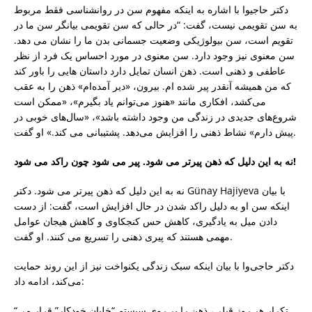
دکتر حاجیوا با اشاره به اینکه مفهوم سن در روانشناسی فقط مربوط
به سن تقویمی نیست، گفت: “در حالی که سن تقویمی بیانگر سن ما در
تقویم است، سن بیولوژیکی وضعیت جسمانی بدن ما را نشان می دهد.
سن معنوی نیز وجود دارد. سن معنوی در مورد احساس یک فرد از نظر
عاطفی و ذهنی است. ذهن انسان تمایل دارد داستان هایی را باور کند
که من همیشه آنقدر پیر شده ام. بیرون، «دیر آمده‌ام» ذهن را به عقب
می‌کشد، افکاری مانند «هنوز می‌توانم یاد بگیرم»، «ممکن است
شروع‌های جدیدی در زندگی من وجود داشته باشد»، «سال‌های خوبی در
پیش دارم» نشاط ذهنی را افزایش می‌دهد. پشتیبانی می کند.» او گفت.
نه به این دلیل که ذهن پیرتر می شود. پیر می شود چون راکد می شود!
نه به این دلیل که ذهن پیرتر می شود. دکتر Günay Hajiyeva با بیان
اینکه سن او به دلیل راکد شدن در حال افزایش است، گفت: از دست
دادن میل به یادگیری، کاهش حس کنجکاوی و کاهش هیجان عوامل
مهمی هستند که پیری ذهنی را تسریع می کنند. او گفت.
دکتر حاجی‌وا با بیان اینکه سبک زندگی یکنواخت نیز از این روند حمایت
می‌کند، ادامه داد:
“تکرار هر روز قبلی، ذهن را بر روی سیستم “خلبان خودکار” قرار می