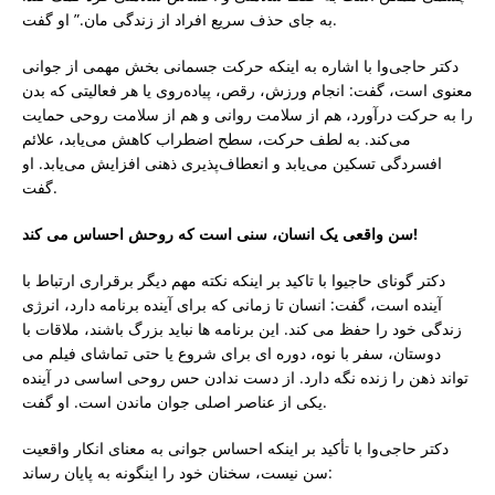
به جای حذف سریع افراد از زندگی مان.” او گفت.
دکتر حاجی‌وا با اشاره به اینکه حرکت جسمانی بخش مهمی از جوانی
معنوی است، گفت: انجام ورزش، رقص، پیاده‌روی یا هر فعالیتی که بدن
را به حرکت درآورد، هم از سلامت روانی و هم از سلامت روحی حمایت
می‌کند. به لطف حرکت، سطح اضطراب کاهش می‌یابد، علائم
افسردگی تسکین می‌یابد و انعطاف‌پذیری ذهنی افزایش می‌یابد. او
گفت.
سن واقعی یک انسان، سنی است که روحش احساس می کند!
دکتر گونای حاجیوا با تاکید بر اینکه نکته مهم دیگر برقراری ارتباط با
آینده است، گفت: انسان تا زمانی که برای آینده برنامه دارد، انرژی
زندگی خود را حفظ می کند. این برنامه ها نباید بزرگ باشند، ملاقات با
دوستان، سفر با نوه، دوره ای برای شروع یا حتی تماشای فیلم می
تواند ذهن را زنده نگه دارد. از دست ندادن حس روحی اساسی در آینده
یکی از عناصر اصلی جوان ماندن است. او گفت.
دکتر حاجی‌وا با تأکید بر اینکه احساس جوانی به معنای انکار واقعیت
سن نیست، سخنان خود را اینگونه به پایان رساند: