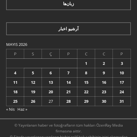
زبان‌ها
آرشیو اخبار
MAYIS 2026
P
S
Ç
P
C
C
P
1
2
3
4
5
6
7
8
9
10
11
12
13
14
15
16
17
18
19
20
21
22
23
24
25
26
27
28
29
30
31
« Nis
Haz »
© Yayınlanan haber ve fotoğrafların tüm hakları ÖzenRay Media
firmasına aittir.
© Sitede yayınlanan yazıların hiçbiri telif hak sahibinin izini alınmadan