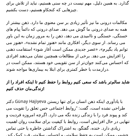
گذارد. به همین دلیل، مهم نیست در چه سنی هستیم، نباید از تلاش برای
چیزهایی که کنجکاو هستیم، دست بکشیم.
مکالمات درونی ما نیز تأثیر زیادی بر سن معنوی ما دارد. ذهن بیشتر از
همه به صدای درونی ما گوش می دهد. صدای درونی که دائماً پیام های
خستگی، خستگی و ناامیدی می دهد، ذهن را به مرور زمان به این باور
می رساند. از سوی دیگر، افکاری مانند «هنوز تمام نشده»، «هنوز می
توانم یاد بگیرم»، «عصر جدیدی ممکن است آغاز شود» استقامت ذهنی
را افزایش می دهد. برخی از مطالعات همچنین نشان می‌دهند افرادی
که احساس می‌کنند جوان‌تر از سن تقویمی خود هستند، ممکن است در
درازمدت با خطر کمتری برای ابتلا به بیماری‌ها مواجه شوند.
شاید سالم‌تر باشد که سعی کنیم روابط را حفظ کنیم تا اینکه افراد را از
زندگی‌مان حذف کنیم!
دکتر Günay Hajiyeva با یادآوری اینکه ذهن انسان برای تنها زیستن
طراحی نشده است، گفت: “روابط اجتماعی حس تعلق را تقویت می
کند و پیوند فرد را با زندگی زنده نگه می دارد. اگرچه امروزه فردیت و
تنهایی در حال افزایش است، روابط با کیفیت برای سلامت روان اهمیت
زیادی دارد. خنده، گفتگو، به اشتراک گذاشتن خاطره یا حتی تماس
چشمی ممکن است به حفظ سلامتی و احساس سلامتی فرد کمک کند.