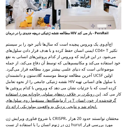
مطالعه نقشه ژنتیکی دریچه جدیدی را در درمان HIV باز می کند - PersRail
اچ‌آی‌وی یک ویروس پیچیده است که سال‌ها تأثیر خود را بر سیستم
ایمنی انسان حفظ کرده و با هدف قرار دادن سلول‌های CD4+ T تکثیر
می‌شود. در این فرآیند که ویروس از کدام پروتئین‌های انسانی به نفع
خود استفاده می‌کند و مکانیسم‌هایی که توسط آن دفاع می‌کند، از جمله
موضوعاتی است که دنیای علمی بیشتر مورد مطالعه قرار می‌گیرد.
آخرین مطالعه توسط موسسه گلادستون و دانشمندان UCSF اولین
نقشه ژنتیکی جامعی را از نحوه تعامل HIV با سلول های انسانی تهیه
کرده است که با جزئیات نشان می دهد که ویروس با کدام پروتئین ها
کار می کند.
این رویکرد، بر خلاف رده‌های سلولی جاودانه مورد استفاده
در آزمایشگاه‌ها، مستقیماً روی سلول‌های T گرفته‌شده از خون انسان
انجام شد و نتایجی نزدیک به واقعیت بیولوژیکی ارائه داد.
با شروع فناوری ویرایش ژن CRISPR، محققان توانستند حدود 20 هزار
ژن در ژنوم انسان را با استفاده از تست hurut مورد بررسی قرار