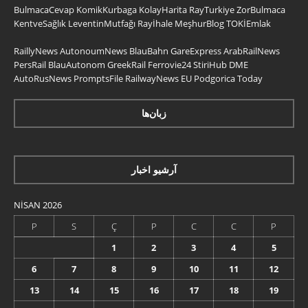
BulmacaCevap
KomikKurbaga
KolayHarita
RayTurkiye
ZorBulmaca
KentveSağlık
LeventinMutfağı
Rayİhale
MeşhurBlog
TOKİEmlak
RaillyNews
AutonoumNews
BlauBahn
GareExpress
ArabRailNews
PersRail
BlauAutonom
GreekRail
Ferrovie24
StiriHub
DME
AutoRusNews
PromptsFile
RailwayNews EU
Podgorica Today
زبان‌ها
آرشیو اخبار
NISAN 2026
P
S
Ç
P
C
C
P
1
2
3
4
5
6
7
8
9
10
11
12
13
14
15
16
17
18
19