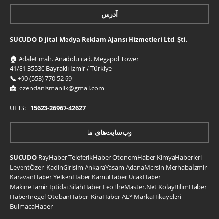
آدرس
SUCUDO Dijital Medya Reklam Ajansı Hizmetleri Ltd. Şti.
🏠
Adalet mah. Anadolu cad. Megapol Tower
41/81 35530 Bayraklı İzmir / Türkiye
📞
+90 (553) 770 52 69
📩
ozendanismanlik@gmail.com
UETS:
15623-26967-42627
وب‌سایت‌های ما
SUCUDO
RayHaber
TeleferikHaber
OtonomHaber
KimyaHaberleri
LeventÖzen
KadinGirisim
AnkaraYasam
AdanaMersin
Merhabaİzmir
KaravanHaber
YelkenHaber
KamuHaber
UcakHaber
MakineTamir
Iptidai
SilahHaber
LeoTheMaster.Net
KolayBilimHaber
HaberInegol
OtobanHaber
KiraHaber
AEY
MarkaHikayeleri
BulmacaHaber