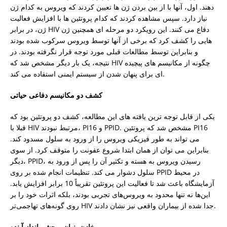
دهند. اول، آنها با از بین بردن ژن ها تعیین کردند که ویروس به کدام ژن
نیاز دارد. سپس مشاهده کردند که کدام پروتئین ها با افزایش فعالیت
ژن، در برابر HIV دفاع می کنند. این رویکرد دو مرحله ای همچنین ژن
هایی را کشف کرد که برخی از آنها توسط ویروس سرکوب شده بودند
و بنابراین توسط مطالعات قبلی مورد توجه قرار نگرفته بودند. در
نتیجه، یک بار دیگر مشخص شد که HIV چگونه از مکانیسم های پیچیده
ای برای پنهان شدن از سیستم ایمنی استفاده می کند.
کشف دو مکانیسم دفاعی حیاتی
یکی از قابل توجه ترین یافته های این مطالعه، کشف دو پروتئین بود که
قبلا با HIV مرتبط نبودند، PI16 و PPID. مشخص شد که پروتئین PI16
می تواند به طور فیزیکی ویروس را از ورود به سلول مسدود کند.
بنابراین می توان از همان ابتدا شروع عفونت را متوقف کرد. از سوی
دیگر، PPID، رسیدن ویروس به هسته و تکثیر آن را پس از ورود به
سلول دشوار می کند. تنظیمات انجام شده بر روی PPID در محیط
آزمایشگاه باعث شد تا فعالیت این پروتئین تقریباً 10 برابر افزایش یابد.
این‌ها نه تنها محدود به ویروس‌های تجربی بودند، بلکه اثرات خود را بر
روی گونه‌های تهاجمی‌تر HIV جدا شده از بیماران واقعی نیز نشان دادند.
مخازن پنهان و چشم انداز آینده