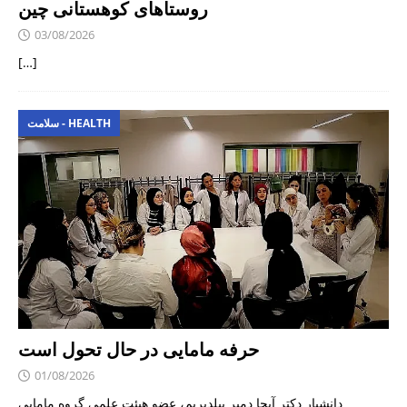
روستاهای کوهستانی چین
03/08/2026
[…]
سلامت - HEALTH
حرفه مامایی در حال تحول است
01/08/2026
دانشیار دکتر آیچا دمیر ییلدیریم، عضو هیئت علمی گروه مامایی