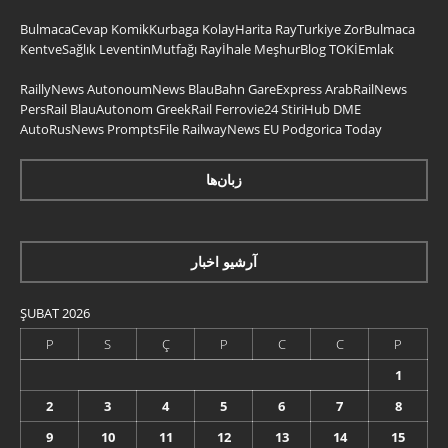
BulmacaCevap
KomikKurbaga
KolayHarita
RayTurkiye
ZorBulmaca
KentveSağlık
LeventinMutfağı
Rayİhale
MeşhurBlog
TOKİEmlak
RaillyNews
AutonoumNews
BlauBahn
GareExpress
ArabRailNews
PersRail
BlauAutonom
GreekRail
Ferrovie24
StiriHub
DME
AutoRusNews
PromptsFile
RailwayNews EU
Podgorica Today
زبان‌ها
آرشیو اخبار
ŞUBAT 2026
P
S
Ç
P
C
C
P
1
2
3
4
5
6
7
8
9
10
11
12
13
14
15