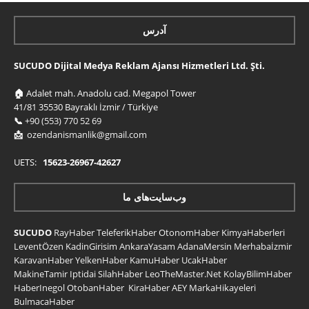
آدرس
SUCUDO Dijital Medya Reklam Ajansı Hizmetleri Ltd. Şti.
🏠
Adalet mah. Anadolu cad. Megapol Tower
41/81 35530 Bayraklı İzmir / Türkiye
📞
+90 (553) 770 52 69
📩
ozendanismanlik@gmail.com
UETS:
15623-26967-42627
وب‌سایت‌های ما
SUCUDO
RayHaber
TeleferikHaber
OtonomHaber
KimyaHaberleri
LeventÖzen
KadinGirisim
AnkaraYasam
AdanaMersin
Merhabaİzmir
KaravanHaber
YelkenHaber
KamuHaber
UcakHaber
MakineTamir
Iptidai
SilahHaber
LeoTheMaster.Net
KolayBilimHaber
HaberInegol
OtobanHaber
KiraHaber
AEY
MarkaHikayeleri
BulmacaHaber