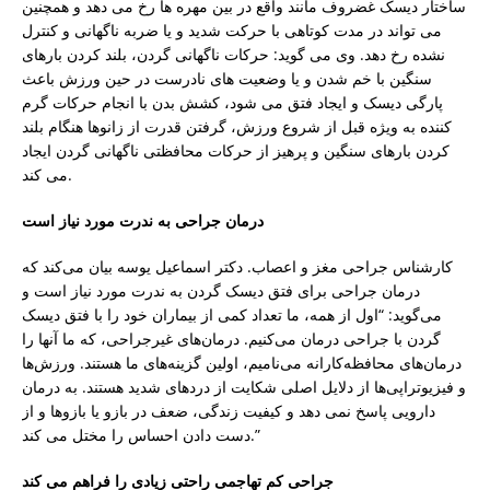
ساختار دیسک غضروف مانند واقع در بین مهره ها رخ می دهد و همچنین
می تواند در مدت کوتاهی با حرکت شدید و یا ضربه ناگهانی و کنترل
نشده رخ دهد. وی می گوید: حرکات ناگهانی گردن، بلند کردن بارهای
سنگین با خم شدن و یا وضعیت های نادرست در حین ورزش باعث
پارگی دیسک و ایجاد فتق می شود، کشش بدن با انجام حرکات گرم
کننده به ویژه قبل از شروع ورزش، گرفتن قدرت از زانوها هنگام بلند
کردن بارهای سنگین و پرهیز از حرکات محافظتی ناگهانی گردن ایجاد
می کند.
درمان جراحی به ندرت مورد نیاز است
کارشناس جراحی مغز و اعصاب. دکتر اسماعیل یوسه بیان می‌کند که
درمان جراحی برای فتق دیسک گردن به ندرت مورد نیاز است و
می‌گوید: “اول از همه، ما تعداد کمی از بیماران خود را با فتق دیسک
گردن با جراحی درمان می‌کنیم. درمان‌های غیرجراحی، که ما آنها را
درمان‌های محافظه‌کارانه می‌نامیم، اولین گزینه‌های ما هستند. ورزش‌ها
و فیزیوتراپی‌ها از دلایل اصلی شکایت از دردهای شدید هستند. به درمان
دارویی پاسخ نمی دهد و کیفیت زندگی، ضعف در بازو یا بازوها و از
دست دادن احساس را مختل می کند.”
جراحی کم تهاجمی راحتی زیادی را فراهم می کند