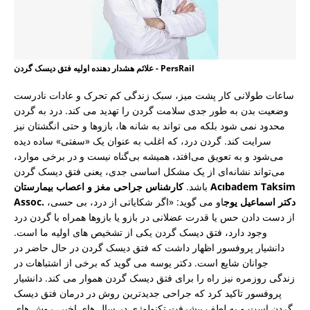
علائم هشدار دهنده اولیه فتق دیسک گردن - PersRail
ساعات طولانی کار پشت میز، سبک زندگی کم تحرک و عادات نادرست
وضعیت بدن به طور جدی سلامت گردن را تهدید می کند. درد به گردن
محدود نمی شود بلکه می تواند به شانه ها، بازوها و حتی انگشتان نیز
سرایت کند. گردن درد، که اغلب به عنوان یک «سفتی» ساده دیده
می‌شود و به تعویق می‌افتد، همیشه بی‌گناه نیست و در برخی موارد،
می‌تواند نشانه‌ای از یک مشکل اساسی جدی، یعنی فتق دیسک گردن
باشد.
کارشناس جراحی مغز و اعصاب بیمارستان Acıbadem Taksim
Assoc. دکتر اسماعیل یوج
او می گوید: «اگر شکایاتی از درد، بی حسی،
از دست دادن حس یا قدرت عضلانی در بازو یا بازوها همراه با گردن درد
وجود دارد، فتق دیسک گردن یکی از تشخیص های اولیه ما است.
دانشیار پروفسور اظهار داشت که فتق دیسک گردن در حال حاضر در
جوانان شایع است. دکتر یوسه می گوید که برخی از اشتباهات در
زندگی روزمره نیز راه را برای فتق دیسک گردن هموار می کند. دانشیار
پروفسور تاکید کرد که جراحی جدیدترین روش در درمان فتق دیسک
گردن است و به لطف پیشرفت تکنولوژی در سال های اخیر، روش های