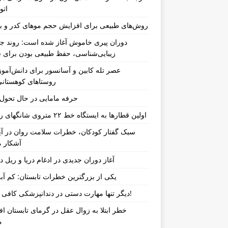
اتو
روش‌های طبیعی برای افزایش حجم موهای کدر و ب
دوران پیری خاموش آغاز شده است: روند جد
زیبایی‌شناسی، حفظ طبیعی بودن برای س
عصر تله کابین و آسانسور برای دانش‌آموز
روستاهای کوهستان
حرفه مامایی در حال تحو
اولین قطارها به ایستگاه خط ۲۲ متروی شانگهای رسیدند
سبک گفتار کودکان، خطرات سلامت روان در آین
آشکار م
آغاز دوران جدیدی در ادغام دریا و ریل د
یکی از بزرگترین خطرات تابستان: کم آب
دیگر تنها مهارت دستی در دندانپزشکی کافی نیست!
خطر ابتلا به زوال عقل در گرمای تابستان ا
م