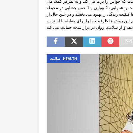
 که حواس را پرت می کند و به تمرکز کمک می
کند. در این تمرینات، ذهن با مشاهده 5 حس بصری، 4 لامسه، 3 حس شنوایی، 2 بویایی و 1 حس چشایی در محیط،
ها کیفیت زندگی را بهبود می بخشد و در عین حال از
این روش ها ظرفیت ما را برای مقابله با استرس
سلامت - HEALTH