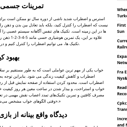
تمرینات جسمی 
When 
Turk
استرس و اضطراب شدید ناشی از دوره سال نو ممکن است برای بس
نیست که اضطراب را کنترل کنید، بلکه باید تعادل بین بدن و ذهن را
First
ها در این زمینه است. تکنیک های تنفس آگاهانه سیستم عصبی را 
Sun
علاوه بر این
Curre
تکنیک ها، می توانیم اضطراب را کنترل کنیم و در طول روز آرام، متمرکز و انعطاف پذیر باقی بمانیم.
Rail
بهبود 
Expa
Netw
خواب یکی از مهم ترین عواملی است که به طور مستقیم بر سلام
Fra 
اضطراب و کاهش کیفیت زندگی می شود. بنابراین توجه به
Nys&
اضطراب است. محدود کردن استفاده از صفحه نمایش قبل از رفتن
Read
خواب و استراحت، و بیدار شدن در ساعت معین هر روز کیفیت خوا
Recor
مصرف کافئین و تمرین تکنیک‌های تمدد اعصاب نقش مهمی در تعا
«وقتی الگوهای خواب مشخص می‌شوند، سطح اضطراب به طور طبیعی کاهش می‌یابد.»
Cpkc
Tran
دیدگاه واقع بینانه از ب
Incre
and 