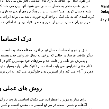
در طول سال نو، علاقه به بازی های شانسی افزایش می یابد. با ا
هایی اغلب منجر به خسارات مالی می شود. آنها بیان می کنند ک
Manh
شبه و دنبال کردن امید” است. بنابراین هنگام روی آوردن به بازی 
Delay
کرد. امیدی که به یک امکان واحد گره خورده باشد می تواند اثرات م
Sky 
اصرار جبران خسارت پس از ضرر و خطر اعتیاد بود و اقداماتی که
درک احساسات 
خلق و خو و احساسات سال نو در افراد مختلف متفاوت است. ب
دیگر طاقت فرسا. در حالی که برخی به دنبال شروعی جدید هستند، ب
و پذیرش عواطف و رعایت حد و مرزهای خود مهمترین گام در ا
افکار منفی افزایش می یابد، استفاده از تکنیک های اولیه بسیار م
ذهن را آرام می کند و از استرس بدن جلوگیری می کند. به این ترت
روش های عملی و م
برای مبارزه موثر با اضطراب، چند تکنیک اساسی تفاوت بزرگی ا
آگاهانه و عمیق است. در مواقع اضطراب، تنفس آهسته و کنت