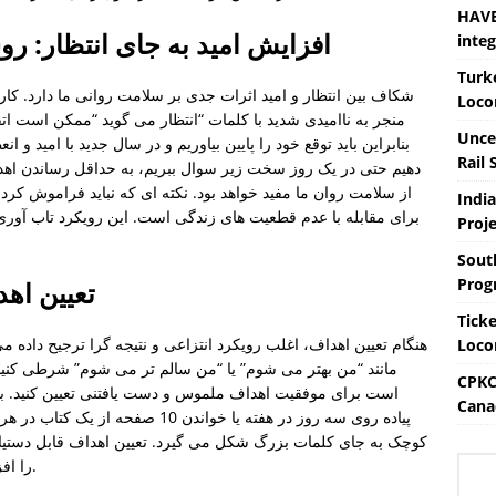
HAVE
افزایش امید به جای انتظار: 
integ
Turk
شکاف بین انتظار و امید اثرات جدی بر سلامت روانی ما دارد. کا
Loco
منجر به ناامیدی شدید با کلمات “انتظار می گوید “ممکن است اتفا
Uncer
بنابراین باید توقع خود را پایین بیاوریم و در سال جدید با امید و 
Rail 
دهیم حتی در یک روز سخت زیر سوال ببریم، به حداقل رساندن 
از سلامت روان ما مفید خواهد بود. نکته ای که نباید فراموش کرد
Indi
برای مقابله با عدم قطعیت های زندگی است. این رویکرد تاب آوری
Proje
Sout
Prog
تعیین اهد
Tick
هنگام تعیین اهداف، اغلب رویکرد انتزاعی و نتیجه گرا ترجیح داده م
Loco
مانند “من بهتر می شوم” یا “من سالم تر می شوم” شرطی کنیم. 
CPKC 
Cana
پیاده روی سه روز در هفته یا خواندن 0
کوچک به جای کلمات بزرگ شکل می گیرد. تعیین اهداف قابل دستیابی
را افزایش می دهد و پیشرفت مستمر را تضمین می کند.