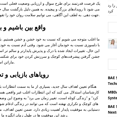
یک فرصت قدرتمند برای طرح سوال و ارزیابی وضعیت فعلی است. در ای
را رد
می شود تا رویدادهای بزرگ و پیچیده. به همین دلیل بازگشت سال
کرد
جهت دهی. به لطف این آگاهی، می توانیم سلامت روان خود را تقویت کنیم و به تدریج کیفیت زندگی خود را ارتقا دهیم.
واقع بین باشیم و 
ما اغلب متوجه می شویم که نسبت به خود خشن و خشن هستیم. با ای
با دلسوزی نسبت به خودمان آغاز می شود. وقتی آدم نسبت به خ
این حال، تغییرات ایجاد شده با درک و پذیرش پایدارتر و سالم تر اس
جشن گرفتن پیشرفت‌های کوچک و سرزنش کردن خود برای شکست‌ها ت
ماراتن است، سرعت نیست، بلکه تداوم است که مهم است.
رویاهای بازیابی و 
BAE 
Tech
هنگام تعیین اهداف سال جدید، بسیاری از ما به سمت انتظارات بال
MBDA
کارشناسان استدلال می کنند که این انتظارات اغلب غیر واقعی هس
Syst
کرد” و “زندگی کوتاه است، تغییر زمان می برد” به وضوح این وضعی
های کوچک و تکراری نهفته است که می توانند در زندگی ادغام شون
BAE 
دستیابی به موفقیت پایدار اهمیت زیادی دارد. ضمن تعیین اهداف،
Next
رشد این موفقیت ها در طول زمان انگیزه ما را افزایش می دهد و تغییر دائمی را تضمین می کند.