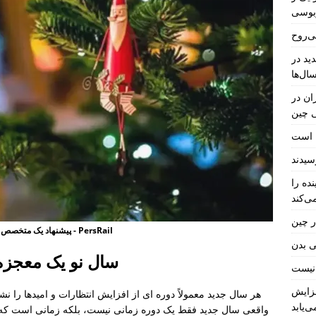
بوسی
ی‌روح
ید در
ال‌ها
ان در
ی چین
ل است
ده را
ی‌کند
ر چین
پیشنهاد یک متخصص برای سال جدید: امید خود را بالا نگه دارید، نه انتظارات خود را - PersRail
ی بدن
سال نو یک معجز
فزایش
هر سال جدید معمولاً دوره ای از افزایش انتظارات و امیدها را نش
ی‌یابد
واقعی سال جدید فقط یک دوره زمانی نیست، بلکه زمانی است که ب