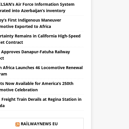
LSAN’s Air Force Information System
rated into Azerbaijan’s inventory
ey’s First Indigenous Maneuver
motive Exported to Africa
tainty Remains in California High-Speed ​​
Set Contract
a Approves Danapur-Fatuha Railway
ct
h Africa Launches 46 Locomotive Renewal
ram
ets Now Available for America’s 250th
motive Celebration
Freight Train Derails at Regina Station in
da
RAILWAYNEWS EU