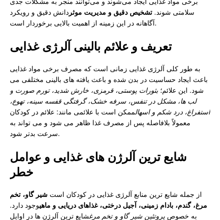
برخی مواد غذایی ایجاد می‌شوند و می‌توانند منجر به مشکلات جدی
سلامتی شوند.
تشخیص دقیق و مدیریت موثر
دانش دقیق و رویکرد
آگاهانه در این زمینه از اهمیت بالایی برخوردار است.
تعریف و علائم بالینی آلرژی غذایی
به طور کلی آلرژی غذایی زمانی است که مصرف برخی مواد غذایی
باعث ایجاد حساسیت در بدن شده و باعث یافته های بالینی مختلفی می
شود. این علائم؛
بثورات پوستی، قرمزی، خارش شدید، تورم صورت و
لب ها، مشکل در تنفس، سرفه خشک، گرفتگی قفسه سینه، تهوع،
استفراغ، درد شکم و اسهال
ممکن است با علائمی مانند: علائم در کودکان
معمولاً بلافاصله پس از مصرف غذا ظاهر می شود و می تواند به
سرعت بدتر شود.
شایع ترین آلرژن های غذایی و عوامل
خطر
از جمله شایع ترین منابع آلرژی غذایی در کودکان است
شیر گاو، تخم
مرغ، گندم، بادام زمینی، آجیل درختی، غذاهای دریایی و ماهی
وجود دارد.
به خصوص
پروتئین شیر گاو و تخم مرغ
شایع ترین آلرژن ها در اوایل