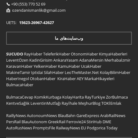
📞
+90 (553) 770 52 69
📩
ozendanismanlik@gmail.com
UETS:
15623-26967-42627
وب‌سایت‌های ما
SUCUDO
RayHaber
TeleferikHaber
OtonomHaber
KimyaHaberleri
LeventÖzen
KadinGirisim
AnkaraYasam
AdanaMersin
Merhabaİzmir
KaravanHaber
YelkenHaber
KamuHaber
UcakHaber
MakineTamir
Iptidai
SilahHaber
LeoTheMaster.Net
KolayBilimHaber
HaberInegol
OtobanHaber
KiraHaber
AEY
MarkaHikayeleri
BulmacaHaber
BulmacaCevap
KomikKurbaga
KolayHarita
RayTurkiye
ZorBulmaca
KentveSağlık
LeventinMutfağı
Rayİhale
MeşhurBlog
TOKİEmlak
RaillyNews
AutonoumNews
BlauBahn
GareExpress
ArabRailNews
PersRail
BlauAutonom
GreekRail
Ferrovie24
StiriHub
DME
AutoRusNews
PromptsFile
RailwayNews EU
Podgorica Today