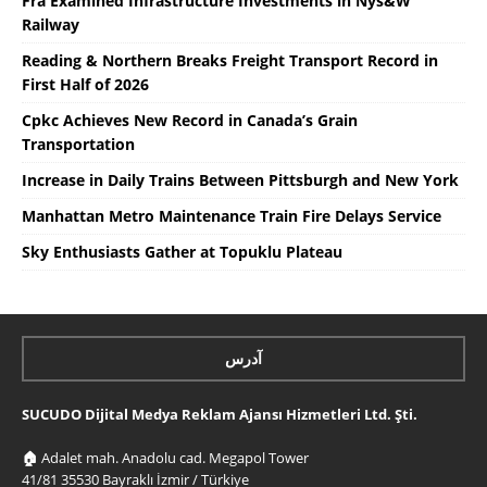
Fra Examined Infrastructure Investments in Nys&W
Railway
Reading & Northern Breaks Freight Transport Record in
First Half of 2026
Cpkc Achieves New Record in Canada’s Grain
Transportation
Increase in Daily Trains Between Pittsburgh and New York
Manhattan Metro Maintenance Train Fire Delays Service
Sky Enthusiasts Gather at Topuklu Plateau
آدرس
SUCUDO Dijital Medya Reklam Ajansı Hizmetleri Ltd. Şti.
🏠
Adalet mah. Anadolu cad. Megapol Tower
41/81 35530 Bayraklı İzmir / Türkiye