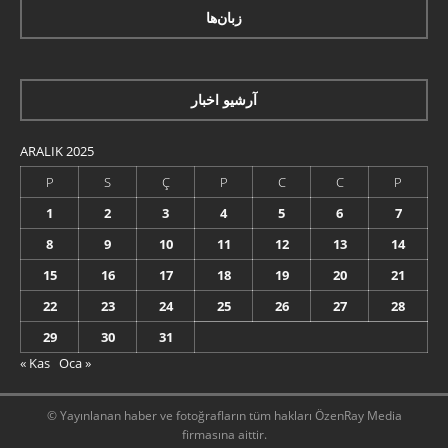
زبان‌ها
آرشیو اخبار
ARALIK 2025
P
S
Ç
P
C
C
P
1
2
3
4
5
6
7
8
9
10
11
12
13
14
15
16
17
18
19
20
21
22
23
24
25
26
27
28
29
30
31
« Kas
Oca »
© Yayınlanan haber ve fotoğrafların tüm hakları ÖzenRay Media
firmasına aittir.