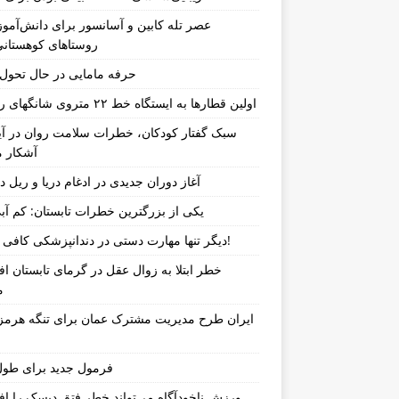
عصر تله کابین و آسانسور برای دانش‌آموز
روستاهای کوهستان
حرفه مامایی در حال تحو
اولین قطارها به ایستگاه خط ۲۲ متروی شانگهای رسیدند
سبک گفتار کودکان، خطرات سلامت روان در آین
آشکار م
آغاز دوران جدیدی در ادغام دریا و ریل د
یکی از بزرگترین خطرات تابستان: کم آب
دیگر تنها مهارت دستی در دندانپزشکی کافی نیست!
خطر ابتلا به زوال عقل در گرمای تابستان ا
م
ایران طرح مدیریت مشترک عمان برای تنگه هرمز 
فرمول جدید برای طول
ورزش ناخودآگاه می‌تواند خطر فتق دیسک را ا