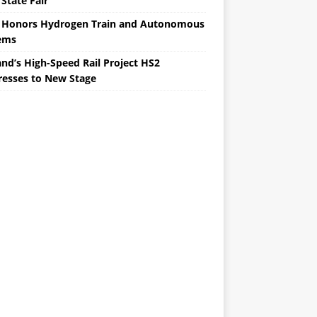
State Fair
 Honors Hydrogen Train and Autonomous
ems
nd’s High-Speed ​​Rail Project HS2
resses to New Stage