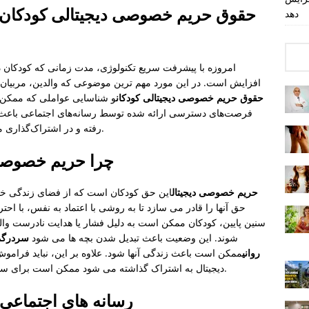
حقوق حریم خصوصی دیجیتالی کودکان 
دهد
امروزه با پیشرفت سریع تکنولوژی، مدت زمانی که کودکان د
افزایش است. در این مورد مهم ترین موضوعی که والدین، مربیان و
حقوق حریم خصوصی دیجیتالی کودکان
و شناسایی عواملی که ممکن ا
فرصت‌های دسترسی ارائه شده توسط رسانه‌های اجتماعی باعث
رفته و در اشتراک‌گذاری مداوم زندگی خصوصی‌شان مشکلات جدی ایجاد کند.
چرا حریم خصوصی
حریم خصوصی دیجیتال
این حق کودکان است که از فضای زندگی خ
حق آنها را قادر می سازد تا به روشی با اعتماد به نفس، با احتر
سنین پایین، کودکان ممکن است به دلیل فشار یا هدایت نادرست وا
شوند. این وضعیت باعث تبدیل شدن بچه ها می شود
سردرگمی
روانی
ممکن است باعث زندگی آنها شود. علاوه بر این، نباید فراموش
دیجیتال به اشتراک گذاشته می شود ممکن است برای سال های طولانی بر زندگی کودکان تأثیر منفی بگذارد.
رسانه های اجتماعی