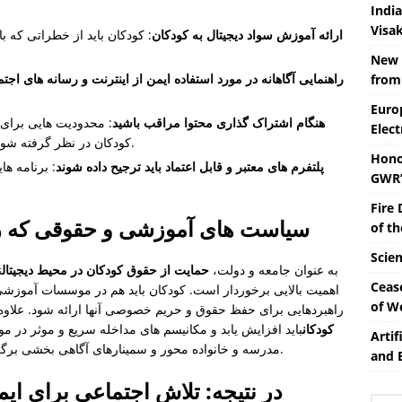
Indi
Visa
ارائه آموزش سواد دیجیتال به کودکان
: کودکان باید از خطراتی که با
New 
راهنمایی آگاهانه در مورد استفاده ایمن از اینترنت و رسانه های اجت
from
Euro
هنگام اشتراک گذاری محتوا مراقب باشید
: محدودیت هایی برای
Elect
کودکان در نظر گرفته شود و اهمیت این محدودیت ها توضیح داده شود.
Hono
پلتفرم های معتبر و قابل اعتماد باید ترجیح داده شوند
: برنامه ه
GWR’
Fire 
سیاست های آموزشی و حقوقی که رف
of t
Scie
به عنوان جامعه و دولت،
حمایت از حقوق کودکان در محیط دیجیتال
ت
Ceas
اهمیت بالایی برخوردار است. کودکان باید هم در موسسات آموزشی و 
of W
راهبردهایی برای حفظ حقوق و حریم خصوصی آنها ارائه شود. علاوه 
کودکان
باید افزایش یابد و مکانیسم های مداخله سریع و موثر در مو
Artif
مدرسه و خانواده محور و سمینارهای آگاهی بخشی برگزار شود و کودکان تشویق شوند تا آگاهانه عمل کنند.
and 
در نتیجه: تلاش اجتماعی برای ایم