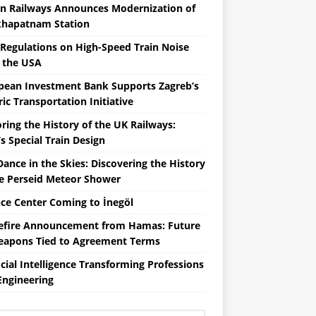
an Railways Announces Modernization of
khapatnam Station
Regulations on High-Speed ​​Train Noise
 the USA
pean Investment Bank Supports Zagreb’s
ric Transportation Initiative
ring the History of the UK Railways:
s Special Train Design
Dance in the Skies: Discovering the History
he Perseid Meteor Shower
nce Center Coming to İnegöl
efire Announcement from Hamas: Future
eapons Tied to Agreement Terms
icial Intelligence Transforming Professions
Engineering