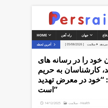
فاع
جهان
راه آهن
HOME
 می‌دهد
[ 05/08/2026 ]
آخرین لحظه
توبوسی
[ 05/08/2026 ]
 خود را در رسانه های
بی‌روح
[ 05/08/2026 ]
، کارشناسان به حریم
بودن برای سال‌ها
[ 05/08/2026 ]
“خود در معرض تهدید
سلامت - HEALTH
ستانی چین
[ 03/08/2026 ]
است”
سلامت - Health
14/12/2025