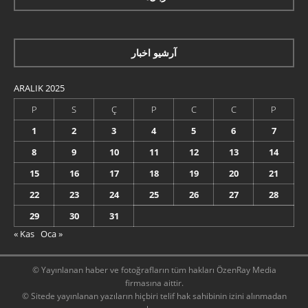
آرشیو اخبار
ARALIK 2025
P
S
Ç
P
C
C
P
1
2
3
4
5
6
7
8
9
10
11
12
13
14
15
16
17
18
19
20
21
22
23
24
25
26
27
28
29
30
31
« Kas
Oca »
© Yayınlanan haber ve fotoğrafların tüm hakları ÖzenRay Media
firmasına aittir.
© Sitede yayınlanan yazıların hiçbiri telif hak sahibinin izini alınmadan