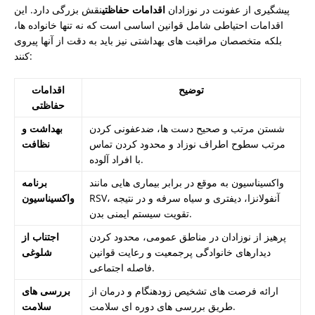
پیشگیری از عفونت در نوزادان
اقدامات حفاظتی
نقش بزرگی دارد. این
اقدامات احتیاطی شامل قوانین اساسی است که نه تنها خانواده ها،
بلکه متخصصان مراقبت های بهداشتی نیز باید به دقت از آنها پیروی
کنند:
توضیح
اقدامات
حفاظتی
شستن مرتب و صحیح دست ها، ضدعفونی کردن
بهداشت و
مرتب سطوح اطراف نوزاد و محدود کردن تماس
نظافت
با افراد آلوده.
واکسیناسیون به موقع در برابر بیماری هایی مانند
برنامه
RSV، آنفولانزا، دیفتری و سیاه سرفه و در نتیجه
واکسیناسیون
تقویت سیستم ایمنی بدن.
پرهیز از نوزادان در مناطق عمومی، محدود کردن
اجتناب از
دیدارهای خانوادگی پرجمعیت و رعایت قوانین
شلوغی
فاصله اجتماعی.
ارائه فرصت های تشخیص زودهنگام و درمان از
بررسی های
طریق بررسی های دوره ای سلامت.
سلامت