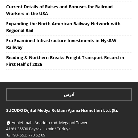
Current Details of Raises and Bonuses for Railroad
Workers in the USA
Expanding the North American Railway Network with
Regional Rail
Fra Examined Infrastructure Investments in Nys&W
Railway
Reading & Northern Breaks Freight Transport Record in
First Half of 2026
آدرس
SUCUDO Dijital Medya Reklam Ajansı Hizmetleri Ltd. Şti.
🏠
Adalet mah. Anadolu cad. Megapol Tower
41/81 35530 Bayraklı İzmir / Türkiye
📞
+90 (553) 770 52 69