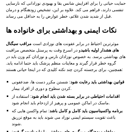
حمایت حیاتی را برای افزایش شانس بقا و بهبودی نوزادانی که نارسایی
تنفسی دارند، فراهم می کند. علاوه بر این، تشخیص زودهنگام و درمان
قبل از شدید شدن علائم، خطر عوارض را به حداقل می رساند.
نکات ایمنی و بهداشتی برای خانواده ها
موثرترین احتیاط در برابر عفونت های نوزادی است
مراقب سیگنال
های هشدار اولیه باشید
و در اسرع وقت به پرسنل متخصص مراقبت
های بهداشتی برسد. به خصوص نوزادان نارس و نوزادان کم وزن باید در
گروه خطر قرار گیرند و معاینات منظم پزشک باید حتما ادامه یابد.
همچنین، برای برجسته کردن چند نکته کلیدی که در اینجا حیاتی هستند:
قوانین بهداشتی باید رعایت شود
: شستن مکرر دست ها، ضدعفونی
کردن سطوح و دوری از افراد بیمار.
اقدامات احتیاطی در برابر بسته شدن باید انجام شود
: استفاده از
ماسک در اماکن عمومی و پرهیز از ازدحام باید انجام شود.
برنامه واکسیناسیون باید کامل و کامل باشد
: تمام واکسن هایی که
باعث تقویت سیستم ایمنی نوزاد می شوند باید به موقع تزریق
شوند.
مداخله زودهنگام و پیگیری های بهداشتی را نباید نادیده گرفت
: