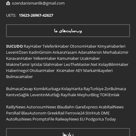
📩
ozendanismanlik@gmail.com
UETS:
15623-26967-42627
وب‌سایت‌های ما
SUCUDO
RayHaber
TeleferikHaber
OtonomHaber
KimyaHaberleri
LeventÖzen
KadinGirisim
AnkaraYasam
AdanaMersin
Merhabaİzmir
KaravanHaber
YelkenHaber
KamuHaber
UcakHaber
MakineTamir
Iptidai
SilahHaber
LeoTheMaster.Net
KolayBilimHaber
HaberInegol
OtobanHaber
KiraHaber
AEY
MarkaHikayeleri
BulmacaHaber
BulmacaCevap
KomikKurbaga
KolayHarita
RayTurkiye
ZorBulmaca
KentveSağlık
LeventinMutfağı
Rayİhale
MeşhurBlog
TOKİEmlak
RaillyNews
AutonoumNews
BlauBahn
GareExpress
ArabRailNews
PersRail
BlauAutonom
GreekRail
Ferrovie24
StiriHub
DME
AutoRusNews
PromptsFile
RailwayNews EU
Podgorica Today
زبان‌ها